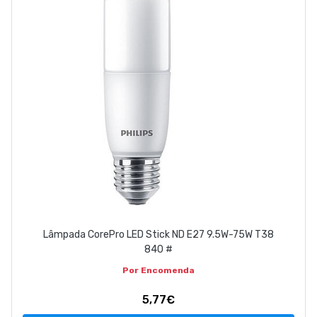
EMPRESA
CONTACTOS
263 710 898
geral@luxivo.pt
Lâmpada CorePro LED Stick ND E27 9.5W-75W T38
840 #
Por Encomenda
5,77€