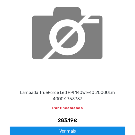
Lampada TrueForce Led HPI 140W E40 20000Lm
4000K 753733
Por Encomenda
283,19€
Ver mais