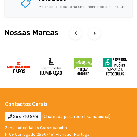
Maior simplicidade na encomenda do seu produto
Nossas Marcas
Contactos Gerais
263 710 898
(Chamada para rede fixa nacional)
Zona Industrial da Carambancha
Nº06 Carregado 2580-461 Alenquer Portugal