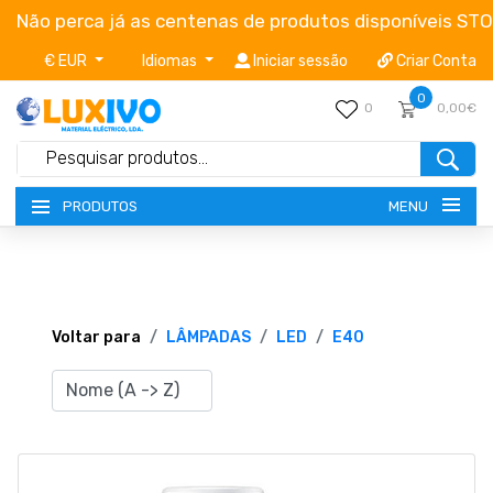
Não perca já as centenas de produtos disponíveis ST
€ EUR
Idiomas
Iniciar sessão
Criar Conta
0
0
0,00€
MENU
PRODUTOS
NOVIDADES
TERMOS E CONDIÇÕES
Voltar para
LÂMPADAS
LED
E40
CATÁLOGOS
CAMPANHAS