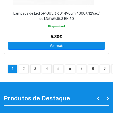
Lampada de Led 5W GU5.3 60º 490Lm 4000K 12Vac/
dc LN5WGU5.3 BN 60
Disponível
5,30€
Ver mais
1
2
3
4
5
6
7
8
9
Produtos de Destaque