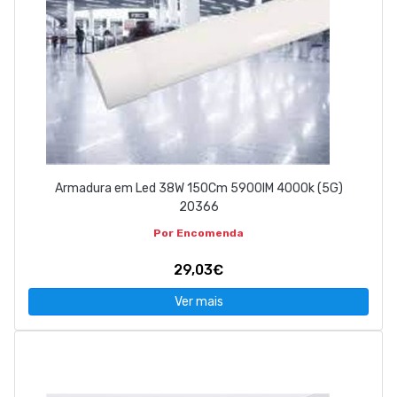
Armadura em Led 38W 150Cm 5900lM 4000k (5G)
20366
Por Encomenda
29,03€
Ver mais