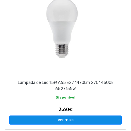
Lampada de Led 15W A65 E27 1470Lm 270º 4500k
652715NW
Disponível
3,60€
Ver mais