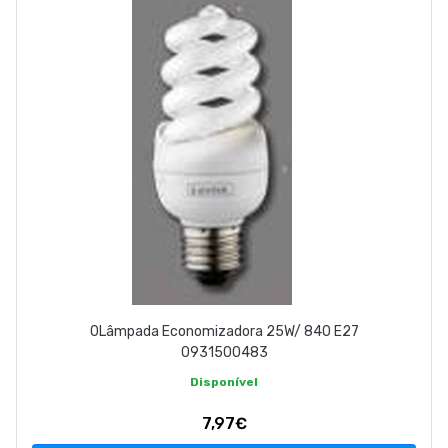
EMPRESA
CONTACTOS
263 710 898
geral@luxivo.pt
0Lâmpada Economizadora 25W/ 840 E27
0931500483
Disponível
7,97€