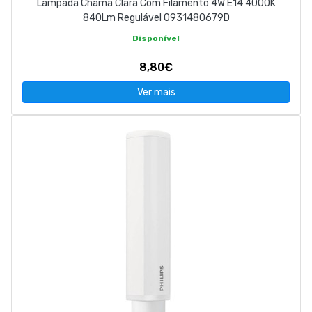
Lampada Chama Clara Com Filamento 4W E14 4000K
840Lm Regulável 0931480679D
Disponível
8,80€
Ver mais