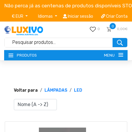
Não perca já as centenas de produtos disponíveis ST
€ EUR
Idiomas
Iniciar sessão
Criar Conta
0
0
0,00€
MENU
PRODUTOS
NOVIDADES
TERMOS E CONDIÇÕES
Voltar para
LÂMPADAS
LED
CATÁLOGOS
CAMPANHAS