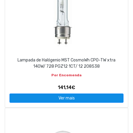
Lampada de Halógenio MST CosmoWh CPO-TW xtra
140W/ 728 PGZ12 1CT/ 12 208538
Por Encomenda
141,14€
Ver mais