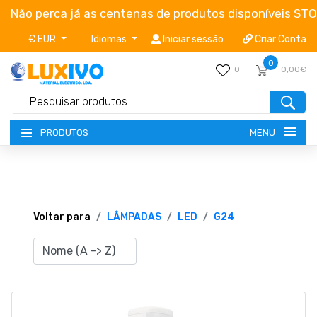
Não perca já as centenas de produtos disponíveis ST
€ EUR
Idiomas
Iniciar sessão
Criar Conta
0
0
0,00€
MENU
PRODUTOS
NOVIDADES
TERMOS E CONDIÇÕES
Voltar para
LÂMPADAS
LED
G24
CATÁLOGOS
CAMPANHAS