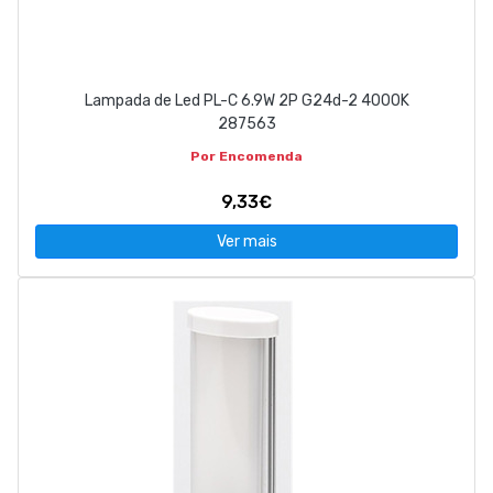
Lampada de Led PL-C 6.9W 2P G24d-2 4000K
287563
Por Encomenda
9,33€
Ver mais