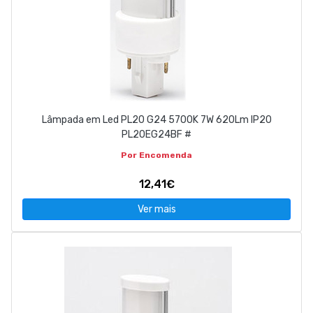
Lâmpada em Led PL20 G24 5700K 7W 620Lm IP20
PL20EG24BF #
Por Encomenda
12,41€
Ver mais