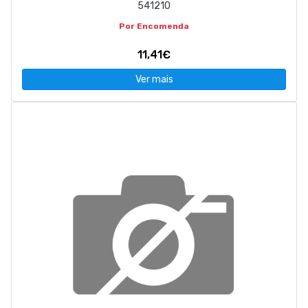
541210
Por Encomenda
11,41€
Ver mais