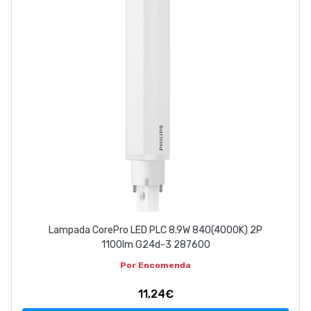
EMPRESA
CONTACTOS
263 710 898
geral@luxivo.pt
Lampada CorePro LED PLC 8.9W 840(4000K) 2P
1100lm G24d-3 287600
Por Encomenda
11,24€