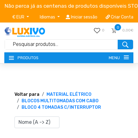
Não perca já as centenas de produtos disponíveis ST
€ EUR
Idiomas
Iniciar sessão
Criar Conta
0
0
0,00€
MENU
PRODUTOS
NOVIDADES
TERMOS E CONDIÇÕES
Voltar para
MATERIAL ELÉTRICO
BLOCOS MULTITOMADAS COM CABO
BLOCO 4 TOMADAS C/INTERRUPTOR
CATÁLOGOS
CAMPANHAS