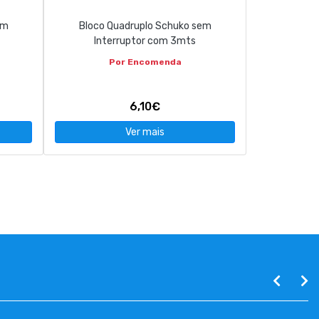
em
Bloco Quadruplo Schuko sem
Interruptor com 3mts
Por Encomenda
6,10€
Ver mais