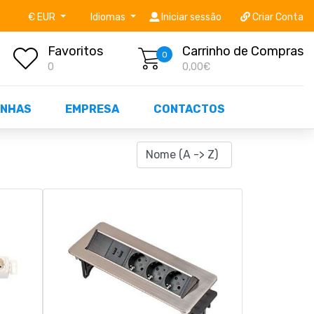
níveis STOCK OFF!
Não perca já as centenas de prod
€ EUR
Idiomas
Iniciar sessão
Criar Conta
Favoritos
Carrinho de Compras
0
0
0,00€
NHAS
EMPRESA
CONTACTOS