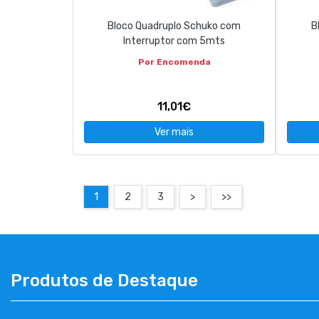
Bloco Quadruplo Schuko com
B
Interruptor com 5mts
Por Encomenda
11,01€
Ver mais
1
2
3
>
>>
Produtos de Destaque