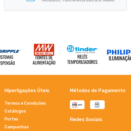
Multibanco, Transferência Bancária, MBWAY
Hiperligações Úteis
Métodos de Pagamento
Termos e Condições
Catálogos
Portes
Redes Sociais
Campanhas