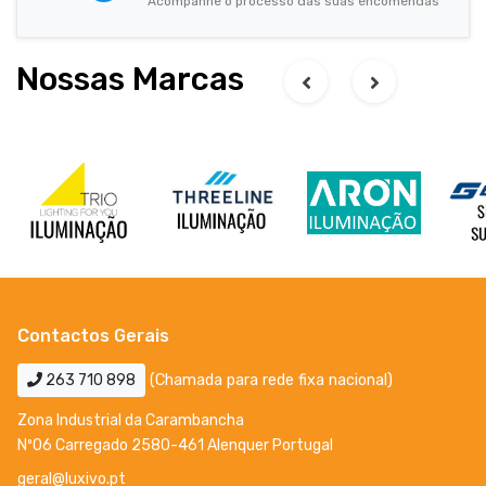
Acompanhe o processo das suas encomendas
Nossas Marcas
Contactos Gerais
263 710 898
(Chamada para rede fixa nacional)
Zona Industrial da Carambancha
Nº06 Carregado 2580-461 Alenquer Portugal
geral@luxivo.pt