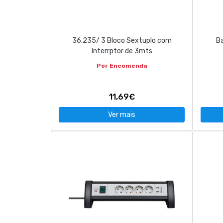
CONTACTOS
36.235/ 3 Bloco Sextuplo com
Ba
263 710 898
geral@luxivo.pt
Interrptor de 3mts
Por Encomenda
11,69€
Ver mais