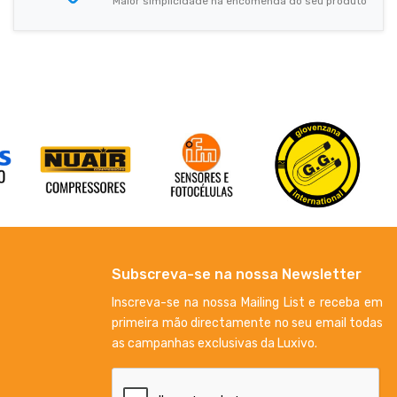
Maior simplicidade na encomenda do seu produto
Subscreva-se na nossa Newsletter
Inscreva-se na nossa Mailing List e receba em
primeira mão directamente no seu email todas
as campanhas exclusivas da Luxivo.