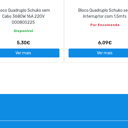
loco Quadruplo Schuko sem
Bloco Quadruplo Schuko s
Cabo 3680W 16A 220V
Interruptor com 1,5mts
000800225
Por Encomenda
Disponível
5,30€
6,09€
Ver mais
Ver mais