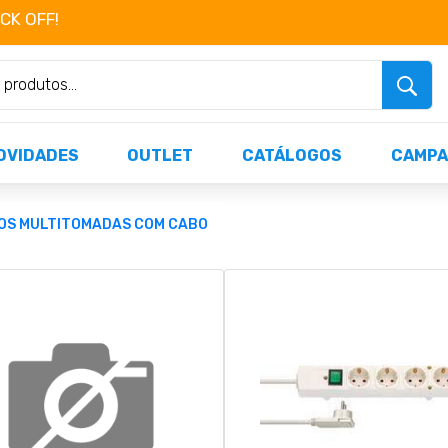
OCK OFF!
Não perca já as centenas de produtos dispo
OVIDADES
OUTLET
CATÁLOGOS
CAMPA
OS MULTITOMADAS COM CABO