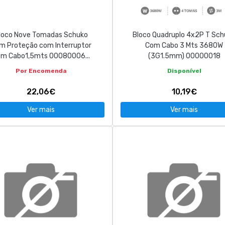
loco Nove Tomadas Schuko
Bloco Quadruplo 4x2P T Sch
m Proteção com Interruptor
Com Cabo 3 Mts 3680W
m Cabo1,5mts 00080006...
(3G1.5mm) 00000018
Por Encomenda
Disponível
22,06€
10,19€
Ver mais
Ver mais