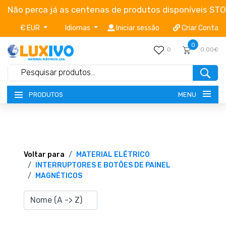
Não perca já as centenas de produtos disponíveis ST
€ EUR
Idiomas
Iniciar sessão
Criar Conta
0
0
0,00€
MENU
PRODUTOS
NOVIDADES
TERMOS E CONDIÇÕES
Voltar para
MATERIAL ELÉTRICO
INTERRUPTORES E BOTÕES DE PAINEL
MAGNÉTICOS
CATÁLOGOS
CAMPANHAS