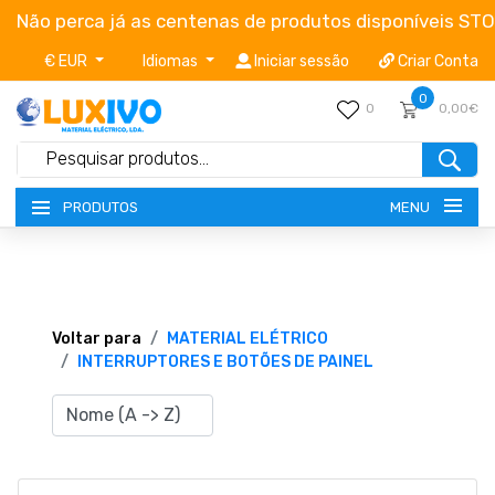
Não perca já as centenas de produtos disponíveis ST
€ EUR
Idiomas
Iniciar sessão
Criar Conta
0
0
0,00€
MENU
PRODUTOS
NOVIDADES
TERMOS E CONDIÇÕES
Voltar para
MATERIAL ELÉTRICO
INTERRUPTORES E BOTÕES DE PAINEL
CATÁLOGOS
CAMPANHAS