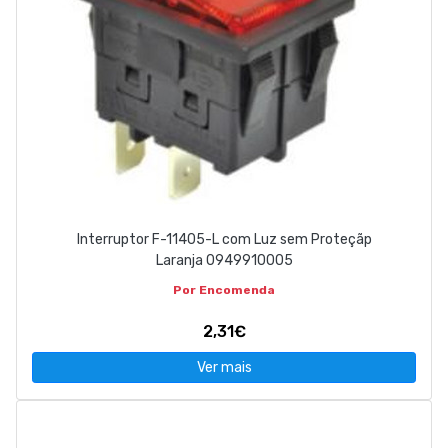
Interruptor F-11405-L com Luz sem Proteçãp
Laranja 0949910005
Por Encomenda
2,31€
Ver mais