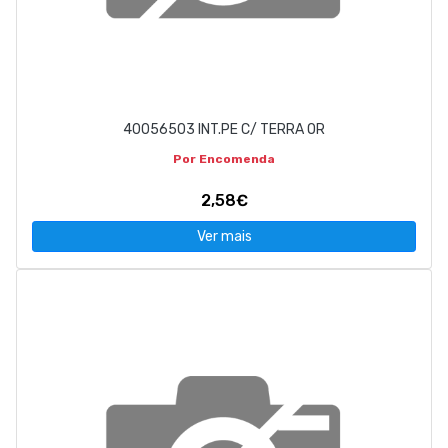
40056503 INT.PE C/ TERRA OR
Por Encomenda
2,58€
Ver mais