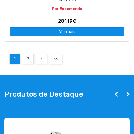
Por Encomenda
281,19€
Ver mais
1
2
>
>>
Produtos de Destaque