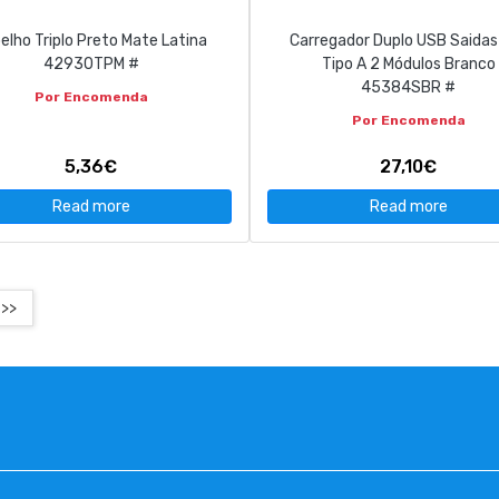
elho Triplo Preto Mate Latina
Carregador Duplo USB Saidas
42930TPM #
Tipo A 2 Módulos Branco
45384SBR #
Por Encomenda
Por Encomenda
5,36€
27,10€
Read more
Read more
>>