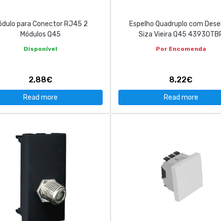
dulo para Conector RJ45 2
Espelho Quadruplo com Des
Módulos Q45
Siza Vieira Q45 43930TB
Disponível
Por Encomenda
2,88€
8,22€
Read more
Read more