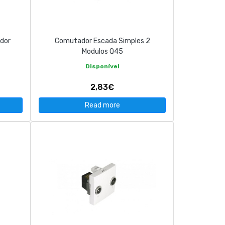
dor
Comutador Escada Simples 2
Modulos Q45
Disponível
2,83€
Read more