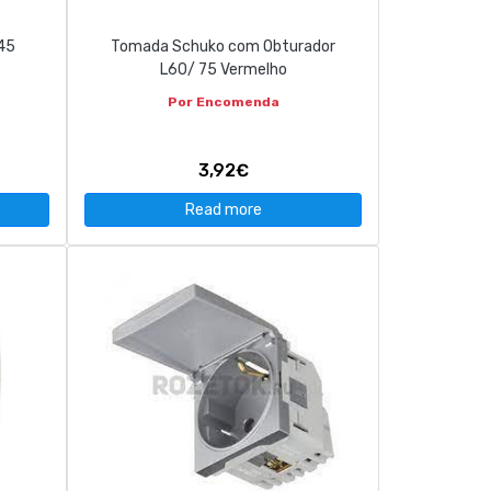
Q45
Tomada Schuko com Obturador
L60/ 75 Vermelho
Por Encomenda
3,92€
Read more