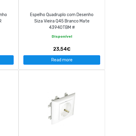
enho
Espelho Quadruplo com Desenho
R
Siza Vieira Q45 Branco Mate
43940TBM #
Disponível
23,54€
Read more