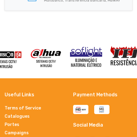
Multibanco, Transferência Bancária, MBWAY
Useful Links
Payment Methods
Terms of Service
Catalogues
Portes
Social Media
Campaigns