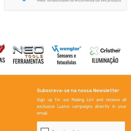
Maior simplicidade na encomenda do seu produto
Subscreva-se na nossa Newsletter
Sign up for our Mailing List and receive all
exclusive Luxivo campaigns directly in your
email.