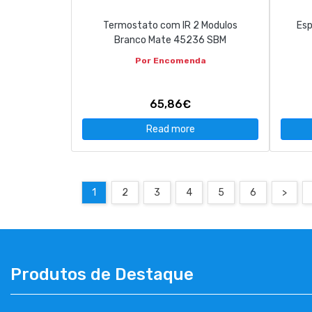
Termostato com IR 2 Modulos
Esp
Branco Mate 45236 SBM
Por Encomenda
65,86€
Read more
1
2
3
4
5
6
>
Produtos de Destaque