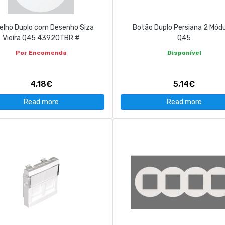
elho Duplo com Desenho Siza
Botão Duplo Persiana 2 Mód
Vieira Q45 43920TBR #
Q45
Por Encomenda
Disponível
4,18€
5,14€
Read more
Read more