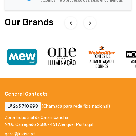
Acompanhe o processo das suas encomendas
Our Brands
General Contacts
263 710 898
(Chamada para rede fixa nacional)
Zona Industrial da Carambancha
Nº06 Carregado 2580-461 Alenquer Portugal
geral@luxivo.pt