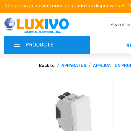
Não perca já as centenas de produtos disponíveis ST
PRODUCTS
N
NEW-PRODUCTS
Back to
APPARATUS
APPLICATION PR
TERMS OF SERVICE
CATALOGUES
CAMPAIGNS
ABOUT US