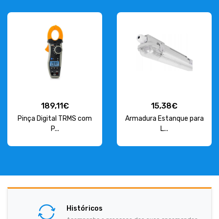
189,11€
15,38€
Pinça Digital TRMS com
Armadura Estanque para
P...
L...
Históricos