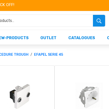
OCK OFF!
Não perca já as centenas de produtos dispo
EW-PRODUCTS
OUTLET
CATALOGUES
OCEDURE TROUGH
EFAPEL SERIE 45