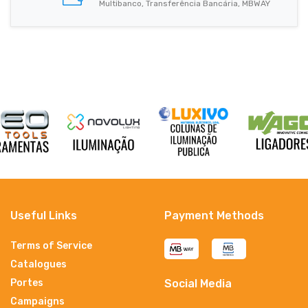
Multibanco, Transferência Bancária, MBWAY
Useful Links
Payment Methods
Terms of Service
Catalogues
Portes
Social Media
Campaigns