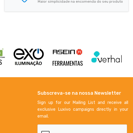
Maior simplicidade na encomenda do seu produto
Subscreva-se na nossa Newsletter
Sign up for our Mailing List and receive all
exclusive Luxivo campaigns directly in your
email.