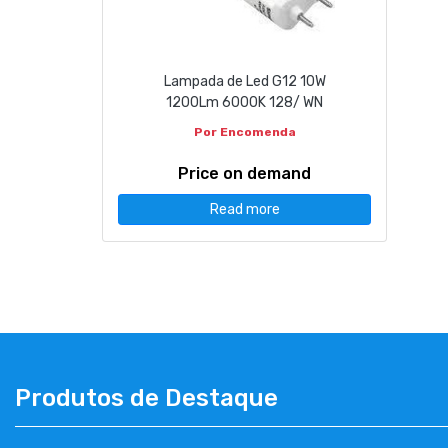
CONTACT
Lampada de Led G12 10W
263 710 898
geral@luxivo.pt
1200Lm 6000K 128/ WN
Por Encomenda
Price on demand
Read more
Produtos de Destaque