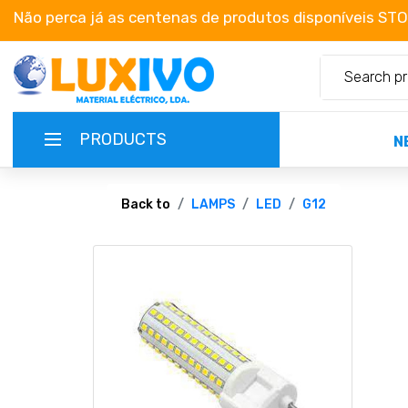
Não perca já as centenas de produtos disponíveis ST
PRODUCTS
N
NEW-PRODUCTS
Back to
LAMPS
LED
G12
TERMS OF SERVICE
CATALOGUES
CAMPAIGNS
ABOUT US