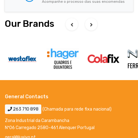
Acompanhe o processo das suas encomendas
Our Brands
General Contacts
263 710 898
(Chamada para rede fixa nacional)
Zona Industrial da Carambancha
Nº06 Carregado 2580-461 Alenquer Portugal
geral@luxivo.pt