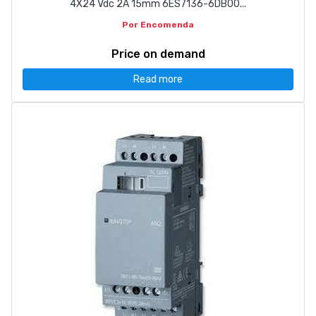
4X24 Vdc 2A 15mm 6ES7136-6DB00...
Por Encomenda
Price on demand
Read more