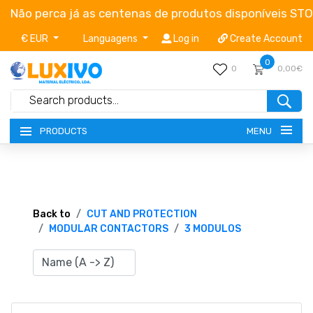
Não perca já as centenas de produtos disponíveis ST
€ EUR
Languagens
Log in
Create Account
0
0
0,00€
MENU
PRODUCTS
NEW-PRODUCTS
TERMS OF SERVICE
Back to
CUT AND PROTECTION
MODULAR CONTACTORS
3 MODULOS
CATALOGUES
CAMPAIGNS