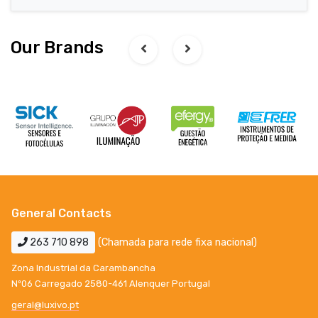
Our Brands
General Contacts
263 710 898
(Chamada para rede fixa nacional)
Zona Industrial da Carambancha
Nº06 Carregado 2580-461 Alenquer Portugal
geral@luxivo.pt