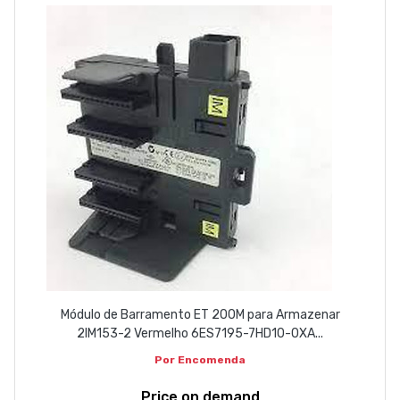
ABOUT US
CONTACT
263 710 898
geral@luxivo.pt
Módulo de Barramento ET 200M para Armazenar
2IM153-2 Vermelho 6ES7195-7HD10-0XA...
Por Encomenda
Price on demand