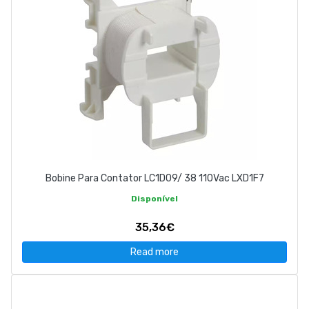
Bobine Para Contator LC1D09/ 38 110Vac LXD1F7
Disponível
35,36€
Read more