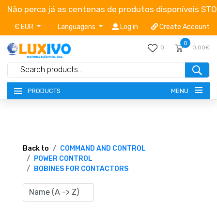
Não perca já as centenas de produtos disponíveis ST
€ EUR
Languagens
Log in
Create Account
0
0
0,00€
MENU
PRODUCTS
NEW-PRODUCTS
TERMS OF SERVICE
Back to
COMMAND AND CONTROL
POWER CONTROL
BOBINES FOR CONTACTORS
CATALOGUES
CAMPAIGNS