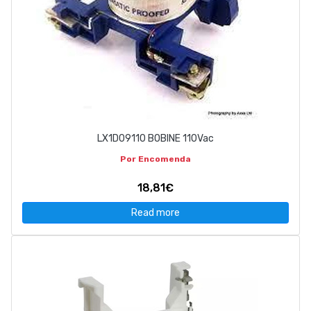
LX1D09110 BOBINE 110Vac
Por Encomenda
18,81€
Read more