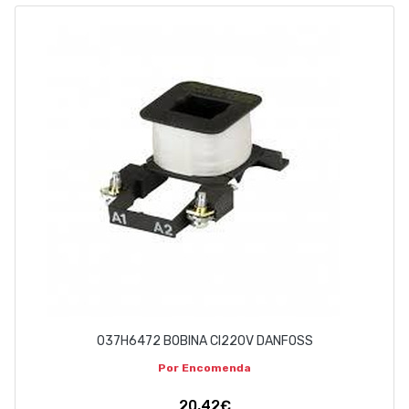
ABOUT US
CONTACT
263 710 898
geral@luxivo.pt
037H6472 BOBINA CI220V DANFOSS
Por Encomenda
20,42€