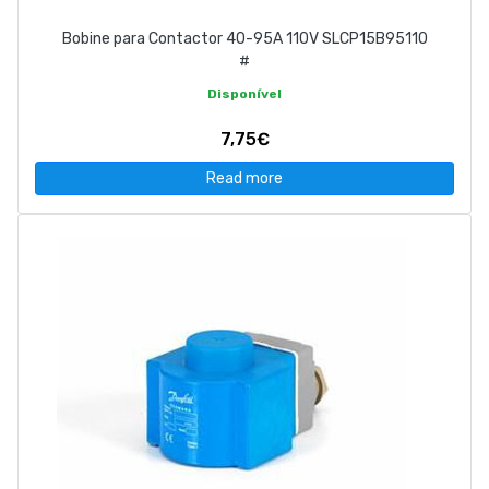
Bobine para Contactor 40-95A 110V SLCP15B95110
#
Disponível
7,75€
Read more