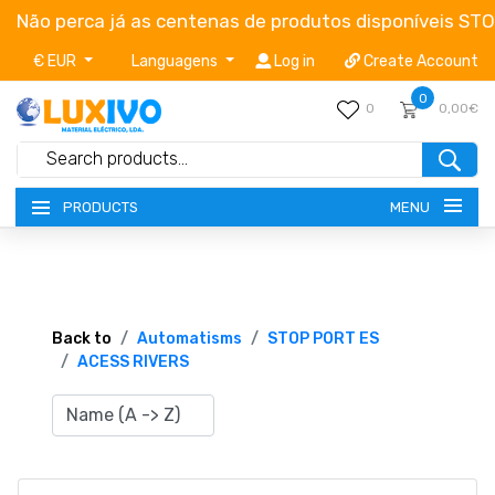
Não perca já as centenas de produtos disponíveis ST
€ EUR
Languagens
Log in
Create Account
0
0
0,00€
MENU
PRODUCTS
NEW-PRODUCTS
TERMS OF SERVICE
Back to
Automatisms
STOP PORT ES
ACESS RIVERS
CATALOGUES
CAMPAIGNS