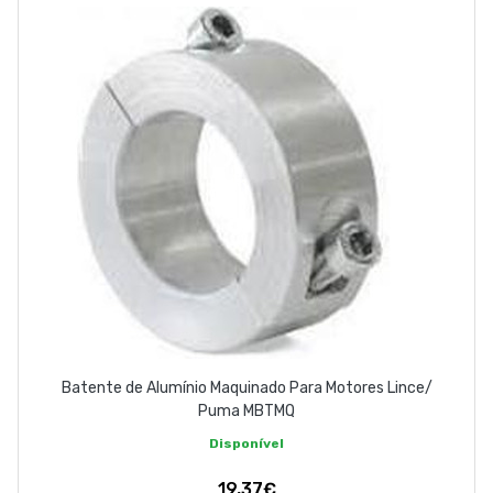
ABOUT US
CONTACT
263 710 898
geral@luxivo.pt
Batente de Alumínio Maquinado Para Motores Lince/
Puma MBTMQ
Disponível
19,37€