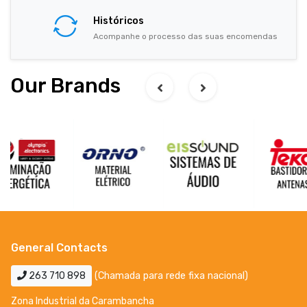
Históricos
Acompanhe o processo das suas encomendas
Our Brands
General Contacts
263 710 898
(Chamada para rede fixa nacional)
Zona Industrial da Carambancha