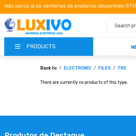
Não perca já as centenas de produtos disponíveis ST
PRODUCTS
N
NEW-PRODUCTS
Back to
ELECTRONIC
FILES
TR5
There are currently no products of this type.
TERMS OF SERVICE
CATALOGUES
CAMPAIGNS
ABOUT US
Produtos de Destaque