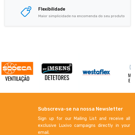
Flexibilidade
Maior simplicidade na encomenda do seu produto
Subscreva-se na nossa Newsletter
Sign up for our Mailing List and receive all
exclusive Luxivo campaigns directly in your
email.