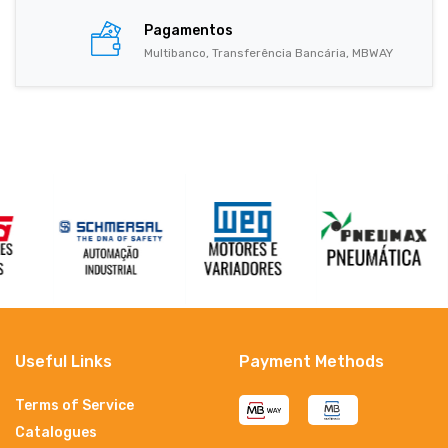
Pagamentos
Multibanco, Transferência Bancária, MBWAY
Useful Links
Payment Methods
Terms of Service
Catalogues