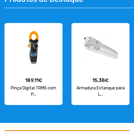
CONTACT
263 710 898
geral@luxivo.pt
189,11€
15,38€
Pinça Digital TRMS com
Armadura Estanque para
P...
L...