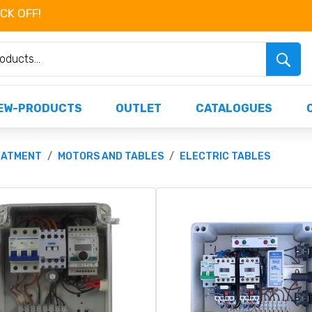
OCK OFF!
Não perca já as centenas de produtos dispo
EW-PRODUCTS
OUTLET
CATALOGUES
EATMENT
MOTORS AND TABLES
ELECTRIC TABLES