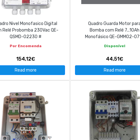
adro Nivel Monofasico Digital
Quadro Guarda Motor par
 Relé Probomba 230Vac QE-
Bomba com Relé 7...10Ah
QSMD-02230 #
Monofásico QE-GMM02-07
Por Encomenda
Disponível
154,12€
44,51€
Read more
Read more