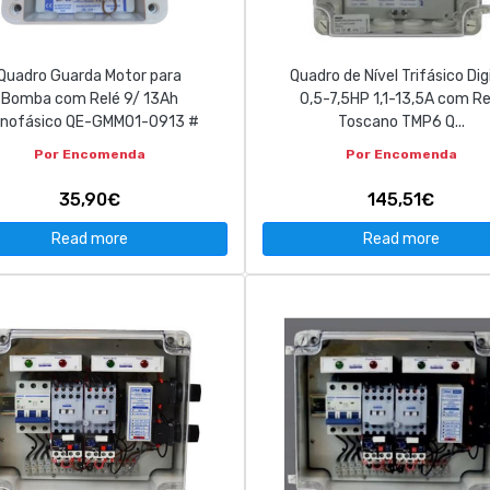
Quadro Guarda Motor para
Quadro de Nível Trifásico Dig
Bomba com Relé 9/ 13Ah
0,5-7,5HP 1,1-13,5A com Re
nofásico QE-GMM01-0913 #
Toscano TMP6 Q...
Por Encomenda
Por Encomenda
35,90€
145,51€
Read more
Read more