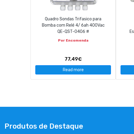
Quadro Sondas Trifasico para
Bomba com Relé 4/ 6ah 400Vac
QE-QST-0406 #
Es
Por Encomenda
77,49€
Read more
Produtos de Destaque