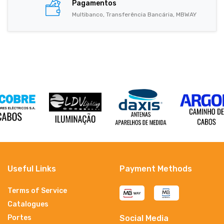
Pagamentos
Multibanco, Transferência Bancária, MBWAY
Useful Links
Payment Methods
Terms of Service
Catalogues
Portes
Social Media