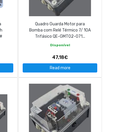
a
Quadro Guarda Motor para
Ah
Bomba com Relé Térmico 7/ 10A
 #
Trifásico QE-GMT02-071...
Disponível
47,18€
Read more