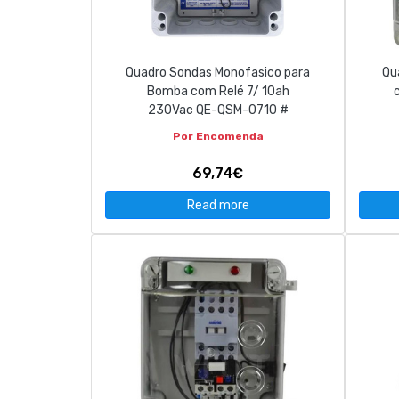
CONTACT
Quadro Sondas Monofasico para
Qu
263 710 898
geral@luxivo.pt
Bomba com Relé 7/ 10ah
230Vac QE-QSM-0710 #
Por Encomenda
69,74€
Read more