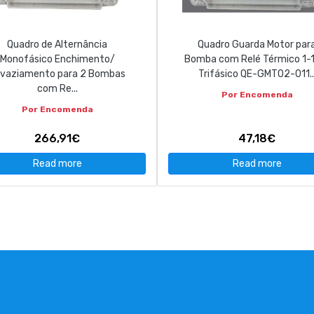
Quadro de Alternância
Quadro Guarda Motor par
Monofásico Enchimento/
Bomba com Relé Térmico 1-
vaziamento para 2 Bombas
Trifásico QE-GMT02-011..
com Re...
Por Encomenda
Por Encomenda
266,91€
47,18€
Read more
Read more