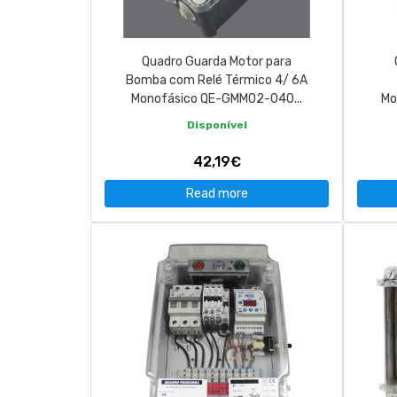
Quadro Guarda Motor para
Bomba com Relé Térmico 4/ 6A
Monofásico QE-GMM02-040...
Mo
Disponível
42,19€
Read more