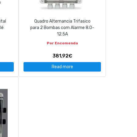
ital
Quadro Alternancia Trifasico
lé
para 2 Bombas com Alarme 8.0-
12.5A
Por Encomenda
381,92€
Read more