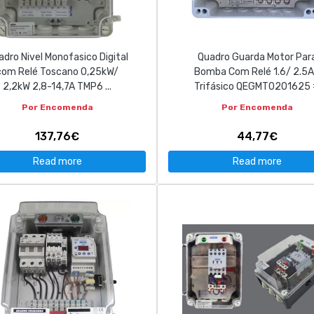
adro Nivel Monofasico Digital
Quadro Guarda Motor Par
com Relé Toscano 0,25kW/
Bomba Com Relé 1.6/ 2.5
2,2kW 2,8-14,7A TMP6 ...
Trifásico QEGMT0201625
Por Encomenda
Por Encomenda
137,76€
44,77€
Read more
Read more