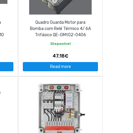
a
Quadro Guarda Motor para
Bomba com Relé Térmico 4/ 6A
10
Trifásico QE-GMt02-0406
Disponível
47,18€
Read more