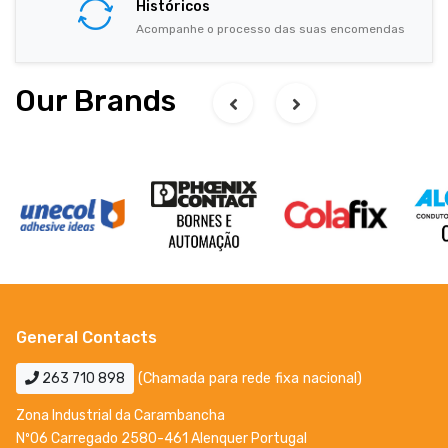
Históricos
Acompanhe o processo das suas encomendas
Our Brands
General Contacts
263 710 898
(Chamada para rede fixa nacional)
Zona Industrial da Carambancha
Nº06 Carregado 2580-461 Alenquer Portugal