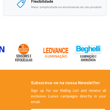
Flexibilidade
Maior simplicidade na encomenda do seu produto
Subscreva-se na nossa Newsletter
Sign up for our Mailing List and receive all
exclusive Luxivo campaigns directly in your
email.