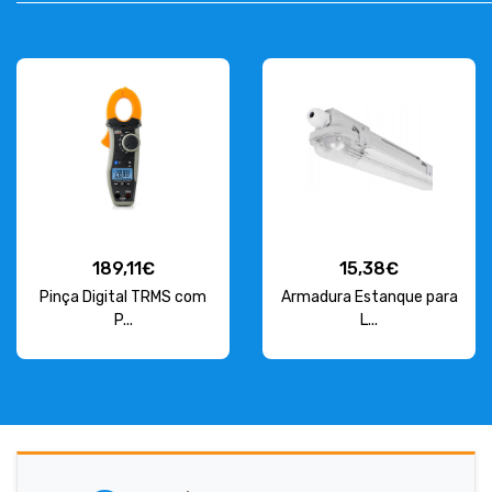
189,11€
15,38€
Pinça Digital TRMS com
Armadura Estanque para
P...
L...