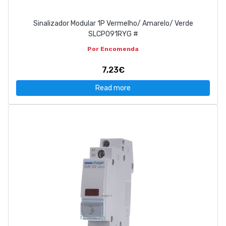
Sinalizador Modular 1P Vermelho/ Amarelo/ Verde
SLCP091RYG #
Por Encomenda
7,23€
Read more