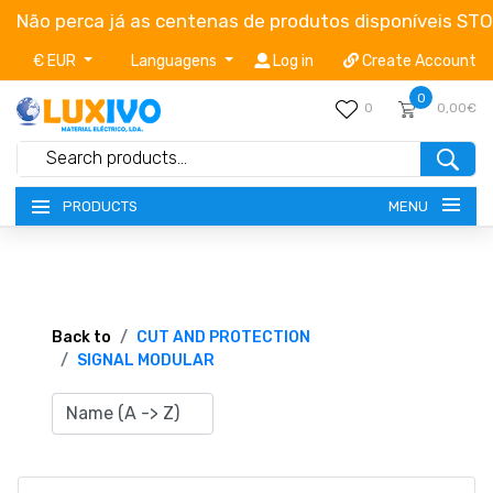
Não perca já as centenas de produtos disponíveis ST
€ EUR
Languagens
Log in
Create Account
0
0
0,00€
MENU
PRODUCTS
NEW-PRODUCTS
TERMS OF SERVICE
Back to
CUT AND PROTECTION
SIGNAL MODULAR
CATALOGUES
CAMPAIGNS