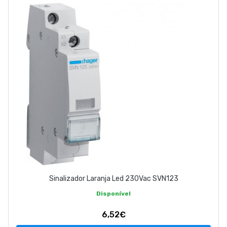
ABOUT US
CONTACT
263 710 898
geral@luxivo.pt
Sinalizador Laranja Led 230Vac SVN123
Disponível
6,52€