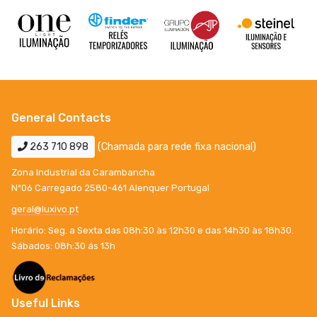
General Contacts
263 710 898
(Chamada para rede fixa nacional)
Zona Industrial da Carambancha
Nº06 Carregado 2580-461 Alenquer Portugal
geral@luxivo.pt
Horário: Seg. a Sexta das 08h:30 às 12h30 e das 14h30 às 18h30.
Sábados: 08h:30 ás 13h
Useful Links