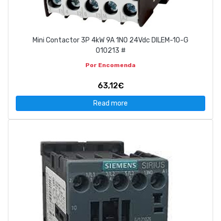
Mini Contactor 3P 4kW 9A 1NO 24Vdc DILEM-10-G
010213 #
Por Encomenda
63,12€
Read more