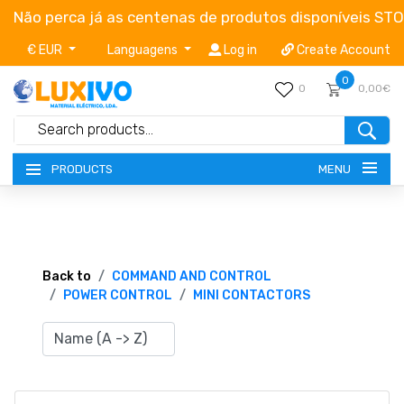
Não perca já as centenas de produtos disponíveis ST
€ EUR
Languagens
Log in
Create Account
0
0
0,00€
MENU
PRODUCTS
NEW-PRODUCTS
TERMS OF SERVICE
Back to
COMMAND AND CONTROL
POWER CONTROL
MINI CONTACTORS
CATALOGUES
CAMPAIGNS