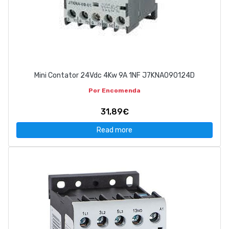
Mini Contator 24Vdc 4Kw 9A 1NF J7KNA090124D
Por Encomenda
31,89€
Read more