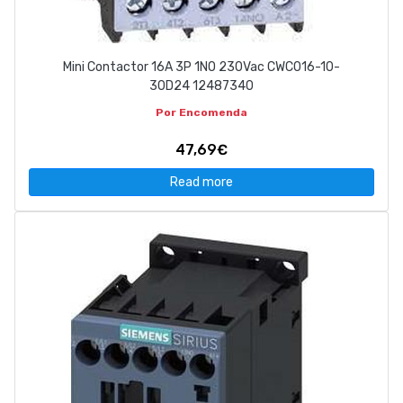
Mini Contactor 16A 3P 1NO 230Vac CWC016-10-
30D24 12487340
Por Encomenda
47,69€
Read more