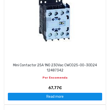
Mini Contactor 25A 1NO 230Vac CWC025-00-30D24
12487342
Por Encomenda
67,77€
Read more