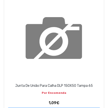
ABOUT US
CONTACT
263 710 898
geral@luxivo.pt
Junta De União Para Calha DLP 150X50 Tampa 65
Por Encomenda
1,09€