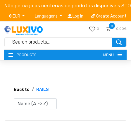
Não perca já as centenas de produtos disponíveis ST
€ EUR
Languagens
Log in
Create Account
0
0
0,00€
MENU
PRODUCTS
NEW-PRODUCTS
TERMS OF SERVICE
Back to
RAILS
CATALOGUES
CAMPAIGNS