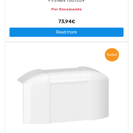
F FS RBV 7007059
Por Encomenda
73,94€
Read more
Outlet