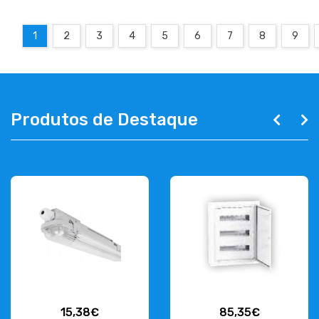
1
2
3
4
5
6
7
8
9
Produtos de Destaque
15,38€
85,35€