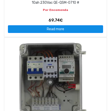
10ah 230Vac QE-QSM-0710 #
Por Encomenda
69,74€
Read more