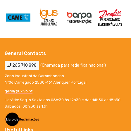
General Contacts
263 710 898
(Chamada para rede fixa nacional)
Zona Industrial da Carambancha
Nº06 Carregado 2580-461 Alenquer Portugal
geral@luxivo.pt
Horário: Seg. a Sexta das 08h:30 às 12h30 e das 14h30 às 18h30.
Sábados: 08h:30 ás 13h
Useful Links