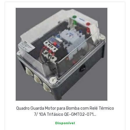
ABOUT US
CONTACT
263 710 898
geral@luxivo.pt
Quadro Guarda Motor para Bomba com Relé Térmico
7/ 10A Trifásico QE-GMT02-071...
Disponível