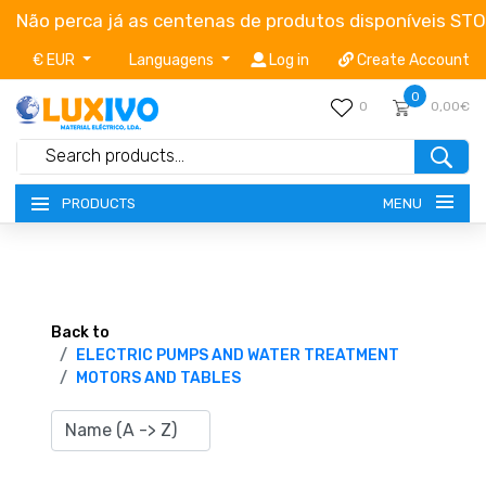
Não perca já as centenas de produtos disponíveis ST
€ EUR
Languagens
Log in
Create Account
0
0
0,00€
MENU
PRODUCTS
NEW-PRODUCTS
TERMS OF SERVICE
Back to
ELECTRIC PUMPS AND WATER TREATMENT
MOTORS AND TABLES
CATALOGUES
CAMPAIGNS