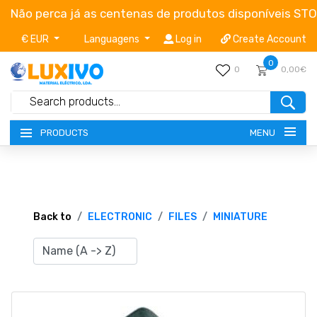
Não perca já as centenas de produtos disponíveis ST
€ EUR
Languagens
Log in
Create Account
0
0
0,00€
MENU
PRODUCTS
NEW-PRODUCTS
TERMS OF SERVICE
Back to
ELECTRONIC
FILES
MINIATURE
CATALOGUES
CAMPAIGNS