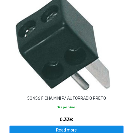
ABOUT US
CONTACT
263 710 898
geral@luxivo.pt
50456 FICHA MINI P/ AUTORRADIO PRETO
Disponível
0,33€
Read more