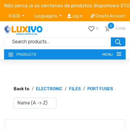
Não perca já as centenas de produtos disponíveis ST
€ EUR
Languagens
Log in
Create Account
0
0
0,00€
MENU
PRODUCTS
NEW-PRODUCTS
TERMS OF SERVICE
Back to
ELECTRONIC
FILES
PORT FUSES
CATALOGUES
CAMPAIGNS