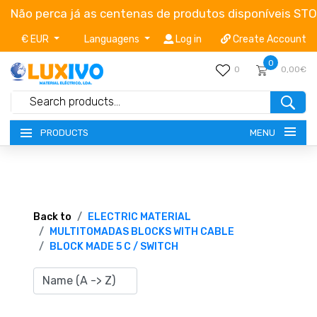
Não perca já as centenas de produtos disponíveis ST
€ EUR
Languagens
Log in
Create Account
0
0
0,00€
MENU
PRODUCTS
NEW-PRODUCTS
TERMS OF SERVICE
Back to
ELECTRIC MATERIAL
MULTITOMADAS BLOCKS WITH CABLE
BLOCK MADE 5 C / SWITCH
CATALOGUES
CAMPAIGNS