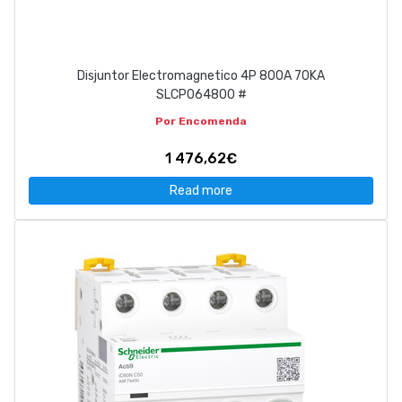
Disjuntor Electromagnetico 4P 800A 70KA
SLCP064800 #
Por Encomenda
1 476,62€
Read more