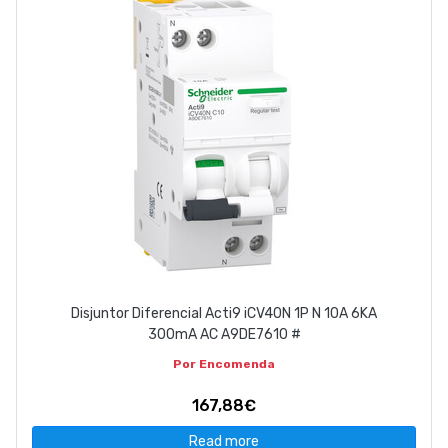
Disjuntor Diferencial Acti9 iCV40N 1P N 10A 6KA
300mA AC A9DE7610 #
Por Encomenda
167,88€
Read more