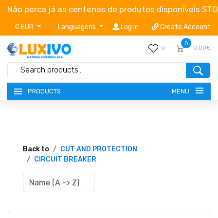
Não perca já as centenas de produtos disponíveis ST
€ EUR
Languagens
Log in
Create Account
0
0
0,00€
MENU
PRODUCTS
NEW-PRODUCTS
TERMS OF SERVICE
Back to
CUT AND PROTECTION
CIRCUIT BREAKER
CATALOGUES
CAMPAIGNS