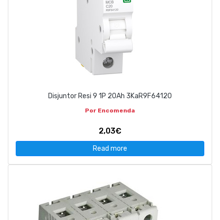
Disjuntor Resi 9 1P 20Ah 3KaR9F64120
Por Encomenda
2,03€
Read more