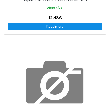
Disjuntor 1P 32A 6/ 10Ka Curva C NFN132
Disponível
12,48€
Read more