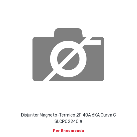
ABOUT US
CONTACT
263 710 898
geral@luxivo.pt
Disjuntor Magneto-Termico 2P 40A 6KA Curva C
SLCP02240 #
Por Encomenda