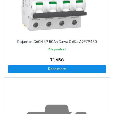
Disjuntor IC60N 4P 50Ah Curva C 6Ka A9F79450
Disponível
71,65€
Read more