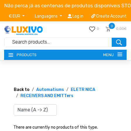
Não perca já as centenas de produtos disponíveis ST
€ EUR
Languagens
Log in
Create Account
0
0
0,00€
MENU
PRODUCTS
NEW-PRODUCTS
TERMS OF SERVICE
Back to
Automatisms
ELETR NICA
RECEIVERS AND EMITTers
CATALOGUES
CAMPAIGNS
There are currently no products of this type.