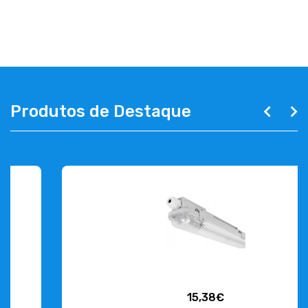
ABOUT US
CONTACT
263 710 898
geral@luxivo.pt
Produtos de Destaque
15,38€