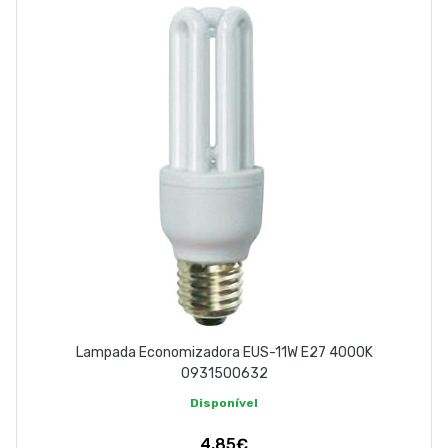
ABOUT US
CONTACT
263 710 898
geral@luxivo.pt
Lampada Economizadora EUS-11W E27 4000K
0931500632
Disponível
4,85€