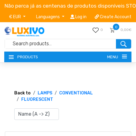
Não perca já as centenas de produtos disponíveis ST
€ EUR
Languagens
Log in
Create Account
0
0
0,00€
MENU
PRODUCTS
NEW-PRODUCTS
TERMS OF SERVICE
Back to
LAMPS
CONVENTIONAL
FLUORESCENT
CATALOGUES
CAMPAIGNS