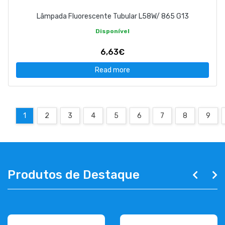
Lâmpada Fluorescente Tubular L58W/ 865 G13
Disponível
6,63€
Read more
1
2
3
4
5
6
7
8
9
Produtos de Destaque