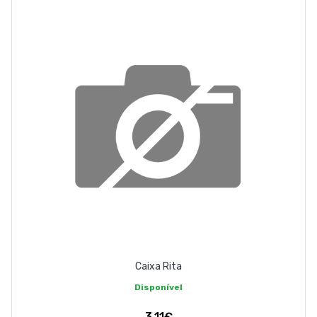
ABOUT US
CONTACT
263 710 898
geral@luxivo.pt
Caixa Rita
Disponível
3,11€