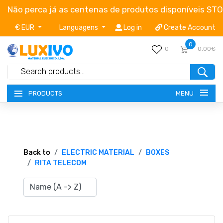
Não perca já as centenas de produtos disponíveis ST
€ EUR
Languagens
Log in
Create Account
0
0
0,00€
MENU
PRODUCTS
NEW-PRODUCTS
TERMS OF SERVICE
Back to
ELECTRIC MATERIAL
BOXES
RITA TELECOM
CATALOGUES
CAMPAIGNS