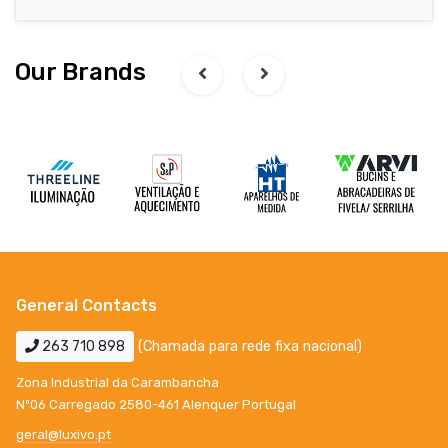
Our Brands
General Contacts
263 710 898
(Chamada para rede fixa nacional)
Zona Industrial da Carambancha
Nº06 Carregado 2580-461 Alenquer Portugal
geral@luxivo.pt