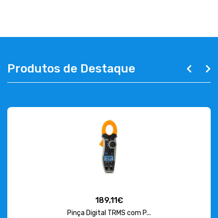
ABOUT US
CONTACT
263 710 898
geral@luxivo.pt
Produtos de Destaque
189,11€
Pinça Digital TRMS com P...