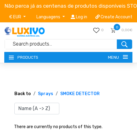
Não perca já as centenas de produtos disponíveis ST
€ EUR
Languagens
Log in
Create Account
0
0
0,00€
MENU
PRODUCTS
NEW-PRODUCTS
TERMS OF SERVICE
Back to
Sprays
SMOKE DETECTOR
CATALOGUES
CAMPAIGNS
There are currently no products of this type.