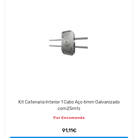
ABOUT US
CONTACT
263 710 898
geral@luxivo.pt
Kit Catenaria Interior 1 Cabo Aço 6mm Galvanizado
com25mts
Por Encomenda
91,11€