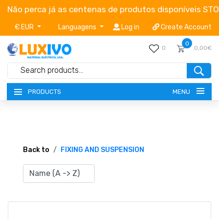
Não perca já as centenas de produtos disponíveis ST
€ EUR
Languagens
Log in
Create Account
0
0
0,00€
MENU
PRODUCTS
NEW-PRODUCTS
TERMS OF SERVICE
Back to
FIXING AND SUSPENSION
CATALOGUES
CAMPAIGNS