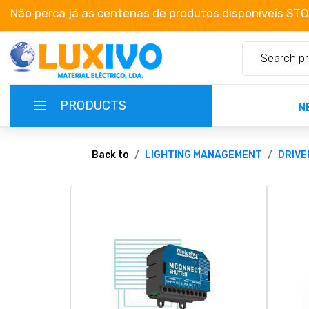
Não perca já as centenas de produtos disponíveis ST
PRODUCTS
N
NEW-PRODUCTS
Back to
LIGHTING MANAGEMENT
DRIVE
TERMS OF SERVICE
CATALOGUES
CAMPAIGNS
ABOUT US