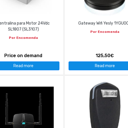
entralina para Motor 24Vdc
Gateway Wifi Yesly 1YGU0
SL1807 (SL3107)
Por Encomenda
Por Encomenda
Price on demand
125,50€
Read more
Read more