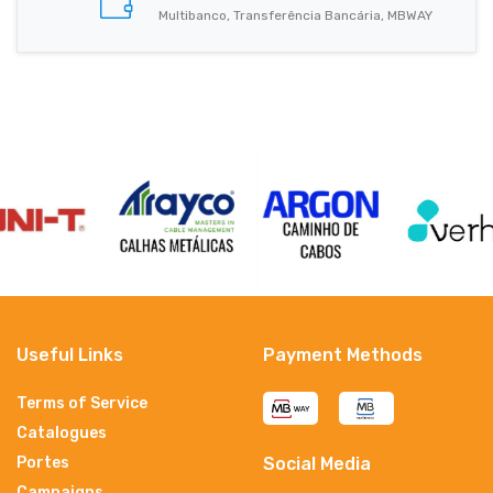
Multibanco, Transferência Bancária, MBWAY
Useful Links
Payment Methods
Terms of Service
Catalogues
Portes
Social Media
Campaigns