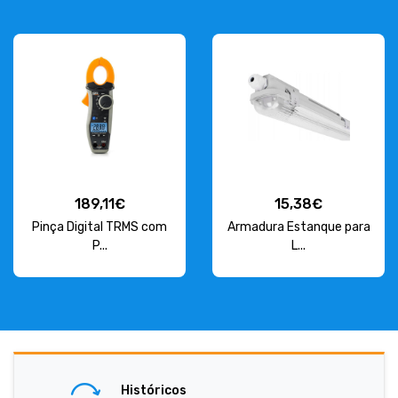
189,11€
15,38€
Pinça Digital TRMS com
Armadura Estanque para
P...
L...
Históricos