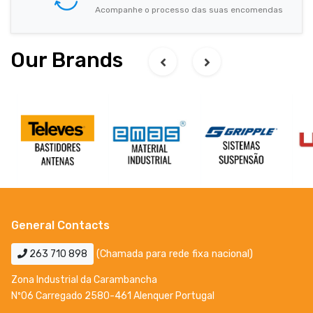
Acompanhe o processo das suas encomendas
Our Brands
General Contacts
263 710 898
(Chamada para rede fixa nacional)
Zona Industrial da Carambancha
Nº06 Carregado 2580-461 Alenquer Portugal