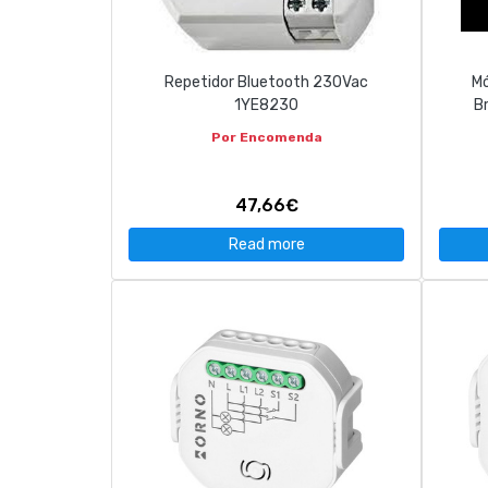
Repetidor Bluetooth 230Vac
Mó
1YE8230
B
Por Encomenda
47,66€
Read more