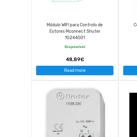
CONTACT
Módulo WIFI para Controlo de
C
263 710 898
geral@luxivo.pt
Estores Mconnect Shuter
10244001
Disponível
48,89€
Read more