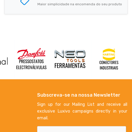
Maior simplicidade na encomenda do seu produto
Subscreva-se na nossa Newsletter
Sign up for our Mailing List and receive all
exclusive Luxivo campaigns directly in your
email.