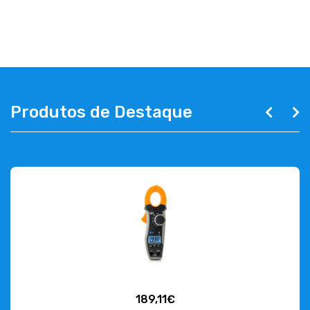
ABOUT US
CONTACT
263 710 898
geral@luxivo.pt
Produtos de Destaque
189,11€