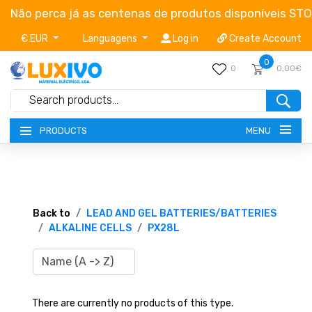
Não perca já as centenas de produtos disponíveis ST
€ EUR
Languagens
Log in
Create Account
0
0
0,00€
MENU
PRODUCTS
NEW-PRODUCTS
TERMS OF SERVICE
Back to
LEAD AND GEL BATTERIES/BATTERIES
ALKALINE CELLS
PX28L
CATALOGUES
CAMPAIGNS
There are currently no products of this type.