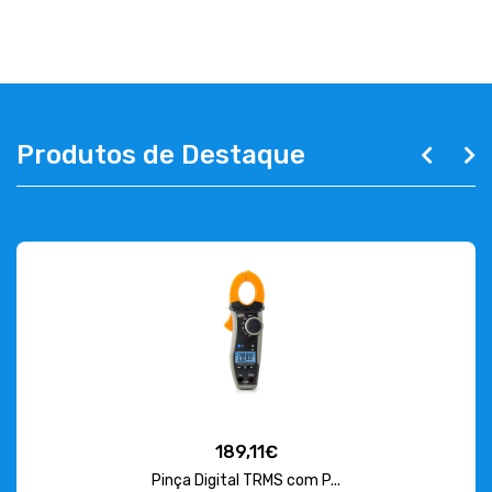
ABOUT US
CONTACT
263 710 898
geral@luxivo.pt
Produtos de Destaque
189,11€
Pinça Digital TRMS com P...