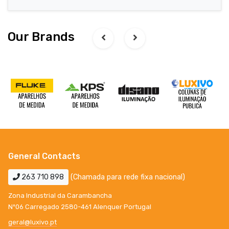
Our Brands
General Contacts
263 710 898
(Chamada para rede fixa nacional)
Zona Industrial da Carambancha
Nº06 Carregado 2580-461 Alenquer Portugal
geral@luxivo.pt