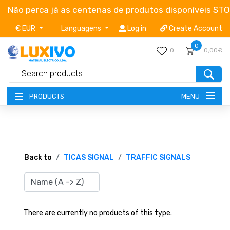
Não perca já as centenas de produtos disponíveis ST
€ EUR
Languagens
Log in
Create Account
0
0
0,00€
MENU
PRODUCTS
NEW-PRODUCTS
TERMS OF SERVICE
Back to
TICAS SIGNAL
TRAFFIC SIGNALS
CATALOGUES
CAMPAIGNS
There are currently no products of this type.