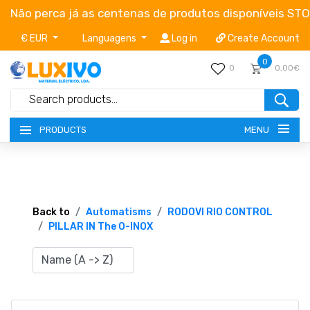
Não perca já as centenas de produtos disponíveis ST
€ EUR
Languagens
Log in
Create Account
0
0
0,00€
MENU
PRODUCTS
NEW-PRODUCTS
TERMS OF SERVICE
Back to
Automatisms
RODOVI RIO CONTROL
PILLAR IN The O-INOX
CATALOGUES
CAMPAIGNS