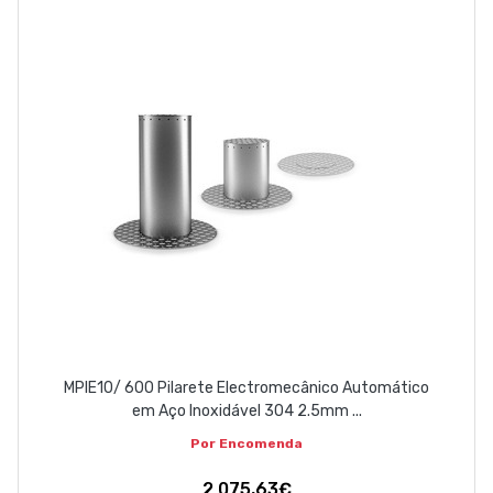
ABOUT US
CONTACT
263 710 898
geral@luxivo.pt
MPIE10/ 600 Pilarete Electromecânico Automático
em Aço Inoxidável 304 2.5mm ...
Por Encomenda
2 075,63€