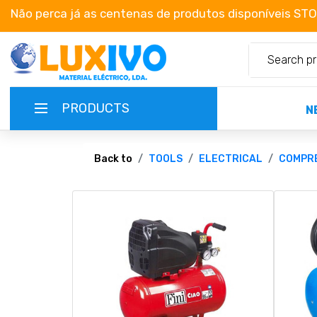
Não perca já as centenas de produtos disponíveis ST
PRODUCTS
N
NEW-PRODUCTS
Back to
TOOLS
ELECTRICAL
COMPR
TERMS OF SERVICE
CATALOGUES
CAMPAIGNS
ABOUT US