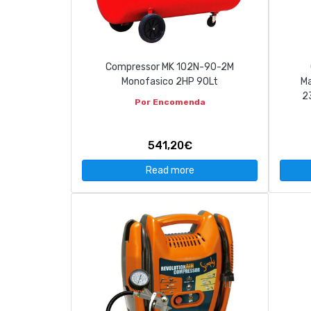
Compressor MK 102N-90-2M
Monofasico 2HP 90Lt
Ma
2
Por Encomenda
541,20€
Read more