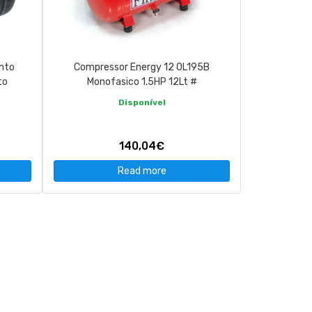
nto
Compressor Energy 12 OL195B
to
Monofasico 1.5HP 12Lt #
Disponível
140,04€
Read more