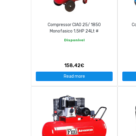
CONTACT
Compressor CIAO 25/ 1850
C
263 710 898
geral@luxivo.pt
Monofasico 1.5HP 24Lt #
Disponível
158,42€
Read more