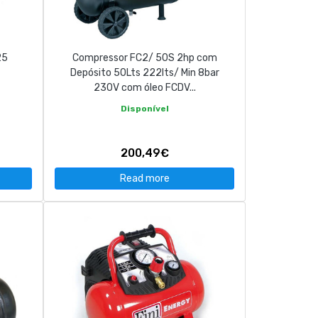
25
Compressor FC2/ 50S 2hp com
Depósito 50Lts 222lts/ Min 8bar
230V com óleo FCDV...
Disponível
200,49€
Read more