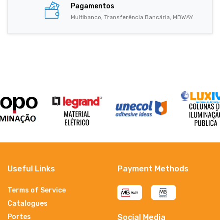
Pagamentos
Multibanco, Transferência Bancária, MBWAY
Useful Links
Payment Methods
Terms of Service
Catalogues
Portes
Social Media