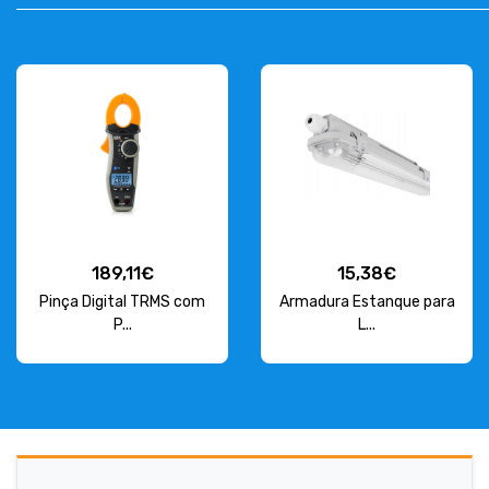
189,11€
15,38€
Pinça Digital TRMS com
Armadura Estanque para
P...
L...