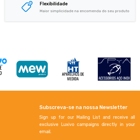
Flexibilidade
Maior simplicidade na encomenda do seu produto
Subscreva-se na nossa Newsletter
Sign up for our Mailing List and receive all
exclusive Luxivo campaigns directly in your
email.