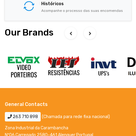
Históricos
Acompanhe o processo das suas encomendas
Our Brands
General Contacts
263 710 898
(Chamada para rede fixa nacional)
Zona Industrial da Carambancha
Nº06 Carregado 2580-461 Alenquer Portugal