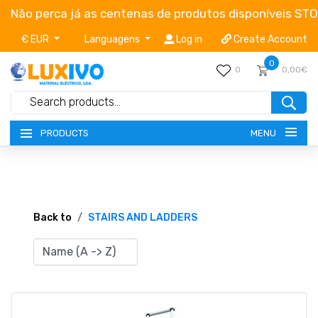
Não perca já as centenas de produtos disponíveis ST
€ EUR
Languagens
Log in
Create Account
0
0
0,00€
MENU
PRODUCTS
NEW-PRODUCTS
TERMS OF SERVICE
Back to
STAIRS AND LADDERS
CATALOGUES
CAMPAIGNS