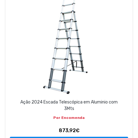
ABOUT US
CONTACT
263 710 898
geral@luxivo.pt
Ação 2024 Escada Telescópica em Aluminio com
3Mts
Por Encomenda
873,92€