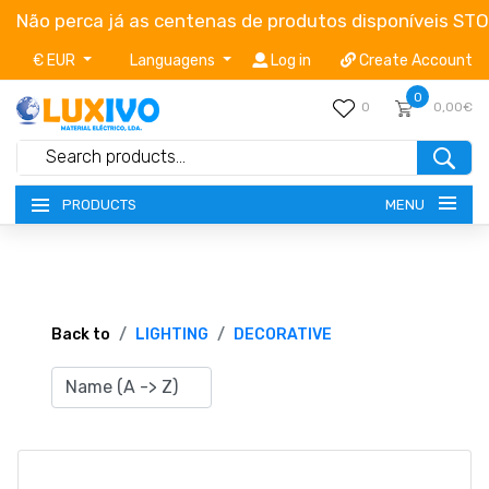
Não perca já as centenas de produtos disponíveis ST
€ EUR
Languagens
Log in
Create Account
0
0
0,00€
MENU
PRODUCTS
NEW-PRODUCTS
TERMS OF SERVICE
Back to
LIGHTING
DECORATIVE
CATALOGUES
CAMPAIGNS