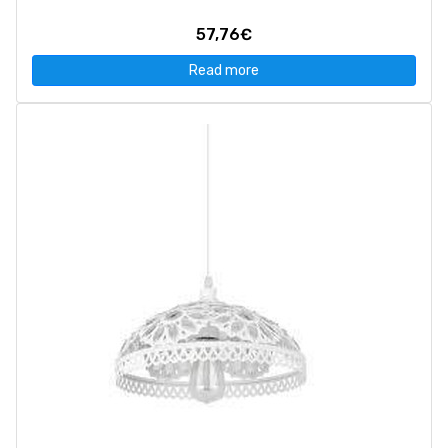
57,76€
Read more