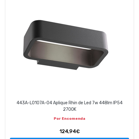
ABOUT US
CONTACT
263 710 898
geral@luxivo.pt
443A-L0107A-04 Aplique Rhin de Led 7w 448lm IP54
2700K
Por Encomenda
124,94€