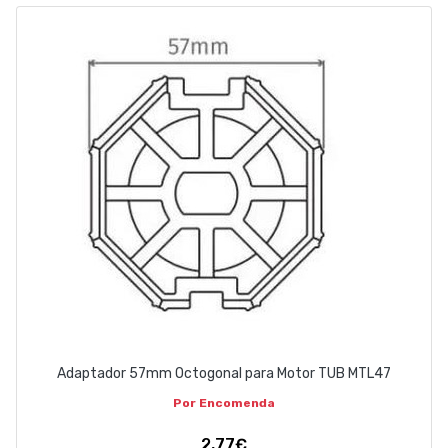
ABOUT US
CONTACT
263 710 898
geral@luxivo.pt
Adaptador 57mm Octogonal para Motor TUB MTL47
Por Encomenda
2,77€