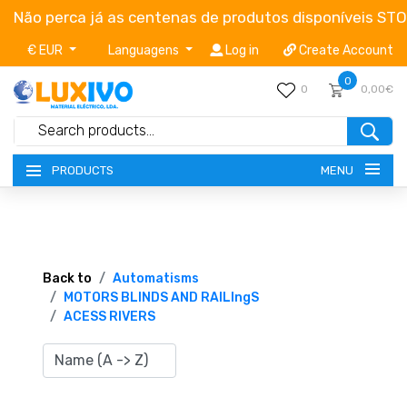
Não perca já as centenas de produtos disponíveis ST
€ EUR
Languagens
Log in
Create Account
0
0
0,00€
MENU
PRODUCTS
NEW-PRODUCTS
TERMS OF SERVICE
Back to
Automatisms
MOTORS BLINDS AND RAILIngS
ACESS RIVERS
CATALOGUES
CAMPAIGNS