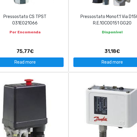
Pressostato CS TPST
Pressostato Monof.1 Via D15
031E021066
R.E.10C00151 GG20
Por Encomenda
Disponível
75,77€
31,18€
Read more
Read more