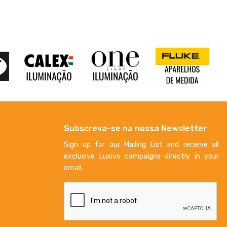
Subscreva-se na nossa Newsletter
Sign up for our Mailing List and receive all
exclusive Luxivo campaigns directly in your
email.