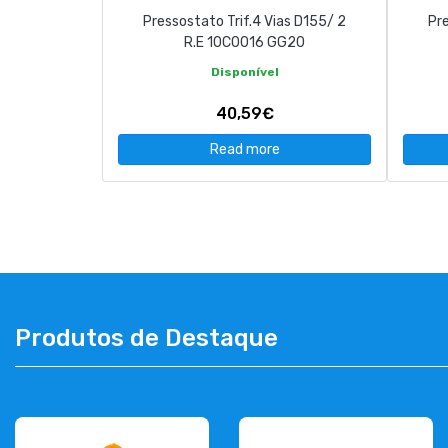
Pressostato Trif.4 Vias D155/ 2
Pre
R.E 10C0016 GG20
Disponível
40,59€
Read more
Produtos de Destaque