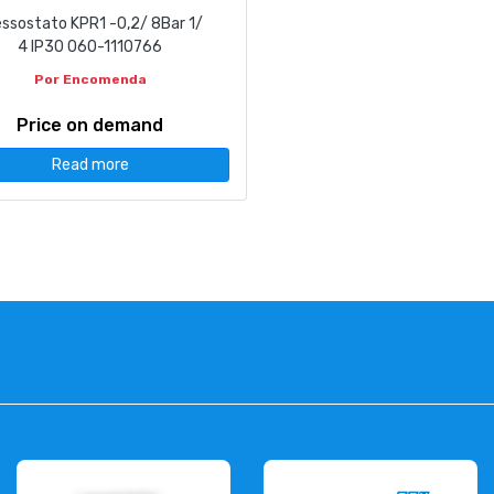
ssostato KPR1 -0,2/ 8Bar 1/
4 IP30 060-1110766
Por Encomenda
Price on demand
Read more