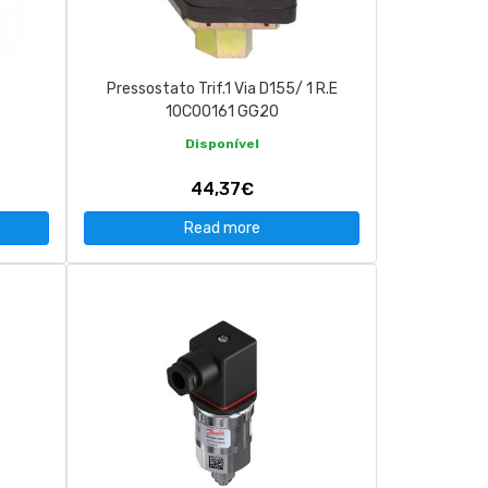
Pressostato Trif.1 Via D155/ 1 R.E
10C00161 GG20
Disponível
44,37€
Read more