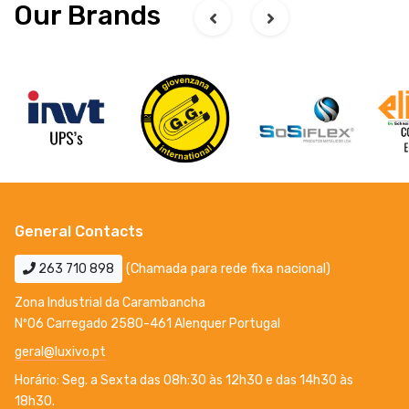
Our Brands
General Contacts
263 710 898
(Chamada para rede fixa nacional)
Zona Industrial da Carambancha
Nº06 Carregado 2580-461 Alenquer Portugal
geral@luxivo.pt
Horário: Seg. a Sexta das 08h:30 às 12h30 e das 14h30 às
18h30.