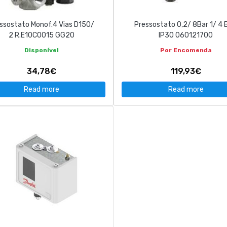
ssostato Monof.4 Vias D150/
Pressostato 0,2/ 8Bar 1/ 4
2 R.E10C0015 GG20
IP30 060121700
Disponível
Por Encomenda
34,78€
119,93€
Read more
Read more