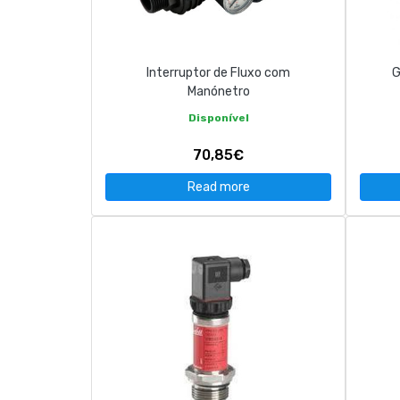
CONTACT
Interruptor de Fluxo com
G
263 710 898
geral@luxivo.pt
Manónetro
Disponível
70,85€
Read more