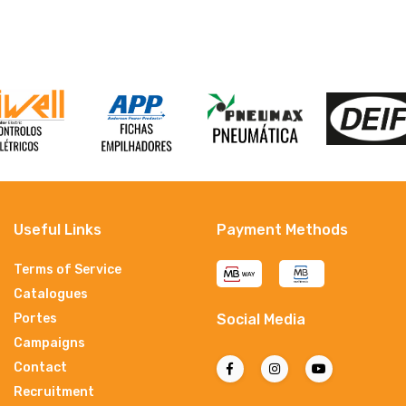
Useful Links
Payment Methods
Terms of Service
Catalogues
Portes
Social Media
Campaigns
Contact
Recruitment