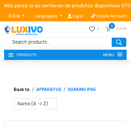
Não perca já as centenas de produtos disponíveis ST
€ EUR
Languagens
Log in
Create Account
0
0
0,00€
MENU
PRODUCTS
NEW-PRODUCTS
TERMS OF SERVICE
Back to
APPARATUS
SOAKING IP65
CATALOGUES
CAMPAIGNS