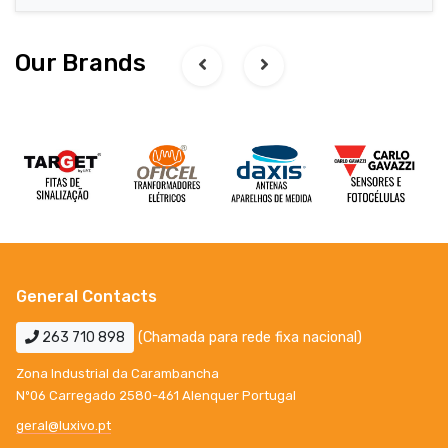
Our Brands
General Contacts
263 710 898
(Chamada para rede fixa nacional)
Zona Industrial da Carambancha
Nº06 Carregado 2580-461 Alenquer Portugal
geral@luxivo.pt