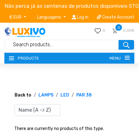
Não perca já as centenas de produtos disponíveis ST
€ EUR
Languagens
Log in
Create Account
0
0
0,00€
MENU
PRODUCTS
NEW-PRODUCTS
TERMS OF SERVICE
Back to
LAMPS
LED
PAR 38
CATALOGUES
CAMPAIGNS
There are currently no products of this type.