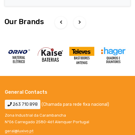
Our Brands
General Contacts
263 710 898
(Chamada para rede fixa nacional)
Zona Industrial da Carambancha
Nº06 Carregado 2580-461 Alenquer Portugal
geral@luxivo.pt