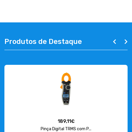
ABOUT US
CONTACT
263 710 898
geral@luxivo.pt
Produtos de Destaque
189,11€
Pinça Digital TRMS com P...