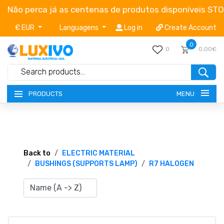
Não perca já as centenas de produtos disponíveis ST
€ EUR
Languagens
Log in
Create Account
0
0
0,00€
MENU
PRODUCTS
NEW-PRODUCTS
TERMS OF SERVICE
Back to
ELECTRIC MATERIAL
BUSHINGS (SUPPORTS LAMP)
R7 HALOGEN
CATALOGUES
CAMPAIGNS