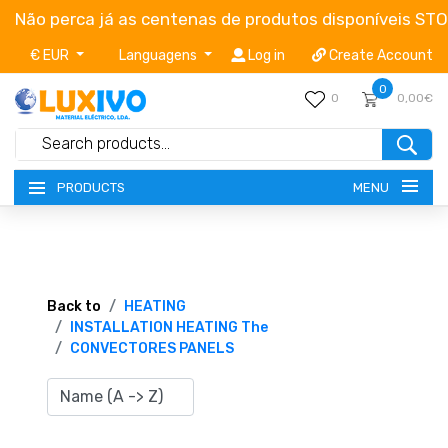
Não perca já as centenas de produtos disponíveis ST
€ EUR
Languagens
Log in
Create Account
0
0
0,00€
MENU
PRODUCTS
NEW-PRODUCTS
TERMS OF SERVICE
Back to
HEATING
INSTALLATION HEATING The
CONVECTORES PANELS
CATALOGUES
CAMPAIGNS