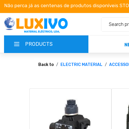
Não perca já as centenas de produtos disponíveis ST
PRODUCTS
N
NEW-PRODUCTS
Back to
ELECTRIC MATERIAL
ACCESSO
TERMS OF SERVICE
CATALOGUES
CAMPAIGNS
ABOUT US