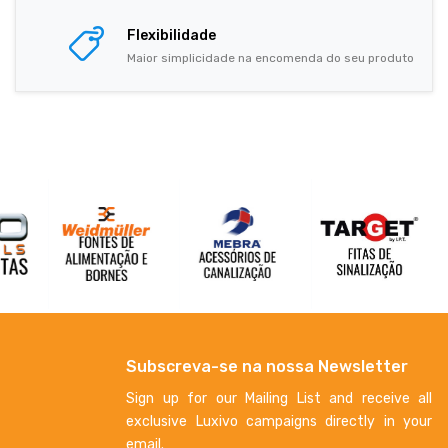
Flexibilidade
Maior simplicidade na encomenda do seu produto
Subscreva-se na nossa Newsletter
Sign up for our Mailing List and receive all
exclusive Luxivo campaigns directly in your
email.