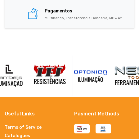
Pagamentos
Multibanco, Transferência Bancária, MBWAY
Useful Links
Payment Methods
Terms of Service
Catalogues