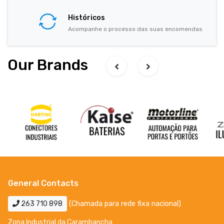
Históricos
Acompanhe o processo das suas encomendas
Our Brands
General Contacts
263 710 898
(Chamada para rede fixa nacional)
Zona Industrial da Carambancha