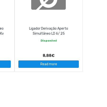
neo
Ligador Derivação Aperto
6Kv
Simultâneo LD 6/ 25
Disponível
8,88€
Read more