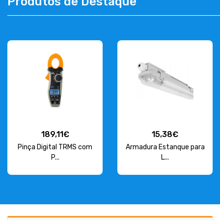
Produtos de Destaque
189,11€
15,38€
Pinça Digital TRMS com
Armadura Estanque para
P...
L...