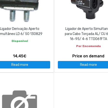
Ligador Derivação Aperto
Ligador de Aperto Simulta
imultâneo LD 6/ 50 130829
para Cabo Torçada AL/ CU 
16-95/ 4-6 TTD061FTA
Disponível
Por Encomenda
14,45€
Price on demand
Read more
Read more