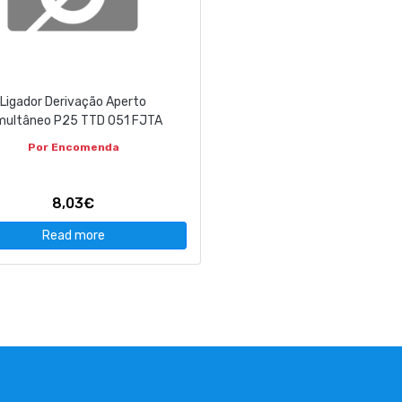
Ligador Derivação Aperto
multâneo P25 TTD 051 FJTA
Por Encomenda
8,03€
Read more