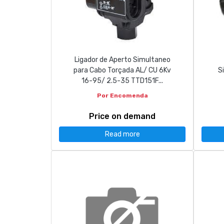
CONTACT
263 710 898
geral@luxivo.pt
Ligador de Aperto Simultaneo
para Cabo Torçada AL/ CU 6Kv
S
16-95/ 2.5-35 TTD151F...
Por Encomenda
Price on demand
Read more