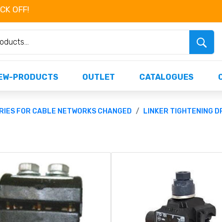
OCK OFF!
Não perca já as centenas de produtos dispo
EW-PRODUCTS
OUTLET
CATALOGUES
RIES FOR CABLE NETWORKS CHANGED
LINKER TIGHTENING D