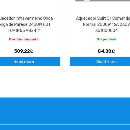
uecedor Infravermelho Onda
Aquecedor Split C/ Comand
onga de Parede 2400W HOT
Normal 2000W 16A 230V
TOP IP55 9824 #
301000004
Por Encomenda
Disponível
509,22€
84,08€
Read more
Read more