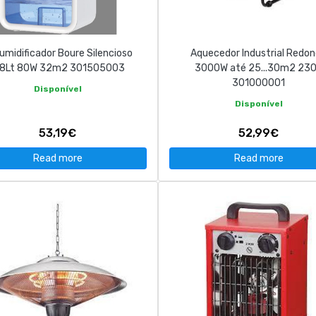
umidificador Boure Silencioso
Aquecedor Industrial Redo
.8Lt 80W 32m2 301505003
3000W até 25...30m2 23
301000001
Disponível
Disponível
53,19€
52,99€
Read more
Read more