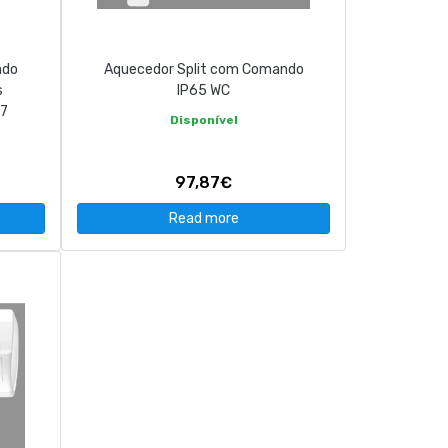
ado
Aquecedor Split com Comando
s
IP65 WC
7
Disponível
97,87€
Read more