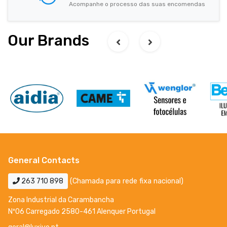
Acompanhe o processo das suas encomendas
Our Brands
General Contacts
263 710 898
(Chamada para rede fixa nacional)
Zona Industrial da Carambancha
Nº06 Carregado 2580-461 Alenquer Portugal