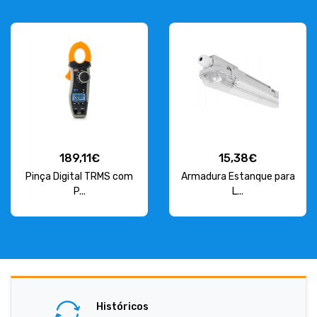
189,11€
15,38€
Pinça Digital TRMS com
Armadura Estanque para
P...
L...
Históricos