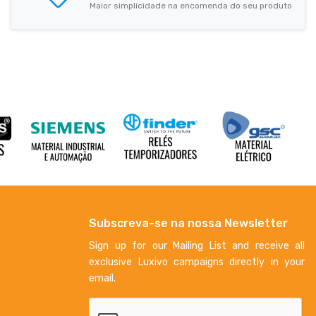
Maior simplicidade na encomenda do seu produto
Subscreva-se na nossa Newsletter
Sign up for our Mailing List and receive all
exclusive Luxivo campaigns directly in your
email.