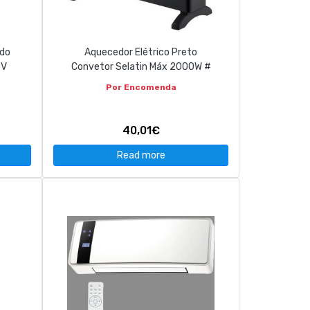
ndo
Aquecedor Elétrico Preto
0V
Convetor Selatin Máx 2000W #
Por Encomenda
40,01€
Read more