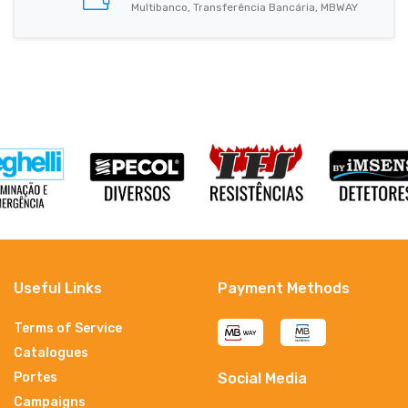
Multibanco, Transferência Bancária, MBWAY
Useful Links
Payment Methods
Terms of Service
Catalogues
Portes
Social Media
Campaigns