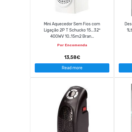
CONTACT
Mini Aquecedor Sem Fios com
Des
263 710 898
geral@luxivo.pt
Ligação 2P T Schucko 15...32º
1L
400WV 10..15m2 Bran...
Por Encomenda
13,58€
Read more