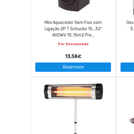
Mini Aquecedor Sem Fios com
Des
Ligação 2P T Schucko 15...32º
3
400WV 10..15m2 Pre...
Por Encomenda
13,58€
Read more