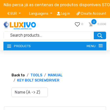
Não perca já as centenas de produtos disponíveis ST
€ EUR
Languagens
Log in
Create Account
0
0
0,00€
MENU
PRODUCTS
NEW-PRODUCTS
TERMS OF SERVICE
Back to
TOOLS
MANUAL
KEY BOLT SCREWDRIVER
CATALOGUES
CAMPAIGNS