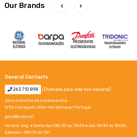
Our Brands
General Contacts
263 710 898
(Chamada para rede fixa nacional)
Zona Industrial da Carambancha
Nº06 Carregado 2580-461 Alenquer Portugal
geral@luxivo.pt
Horário: Seg. a Sexta das 08h:30 às 12h30 e das 14h30 às 18h30.
Sábados: 08h:30 ás 13h