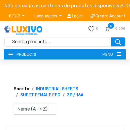
Não perca já as centenas de produtos disponíveis ST
€ EUR
Languagens
Log in
Create Account
0
0
0,00€
MENU
PRODUCTS
NEW-PRODUCTS
TERMS OF SERVICE
Back to
INDUSTRIAL SHEETS
SHEET FEMALE EEC
3P / 16A
CATALOGUES
CAMPAIGNS