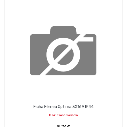
ABOUT US
CONTACT
263 710 898
geral@luxivo.pt
Ficha Fêmea Optima 3X16A IP44
Por Encomenda
8,74€