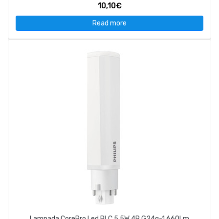
10,10€
Read more
Lampada CorePro Led PLC 5.5W 4P G24q-1 660Lm