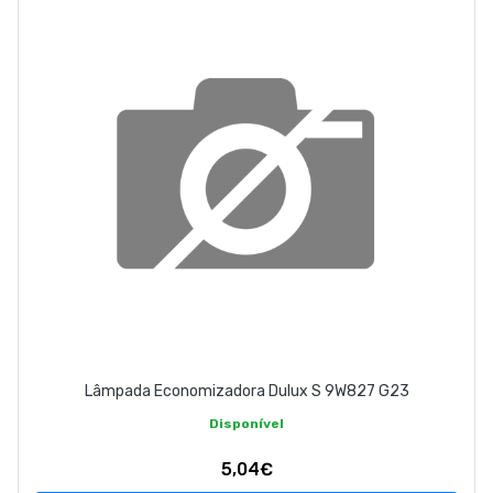
ABOUT US
CONTACT
263 710 898
geral@luxivo.pt
Lâmpada Economizadora Dulux S 9W827 G23
Disponível
5,04€