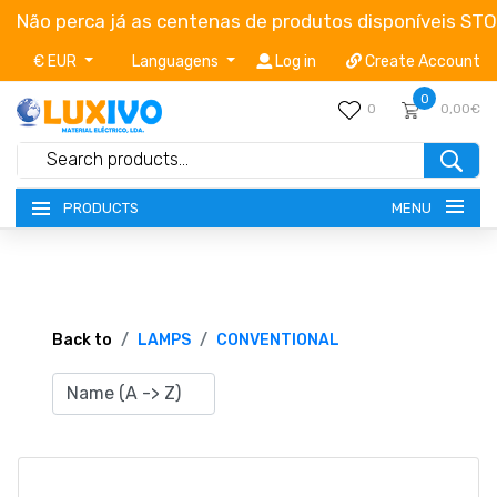
Não perca já as centenas de produtos disponíveis ST
€ EUR
Languagens
Log in
Create Account
0
0
0,00€
MENU
PRODUCTS
NEW-PRODUCTS
TERMS OF SERVICE
Back to
LAMPS
CONVENTIONAL
CATALOGUES
CAMPAIGNS