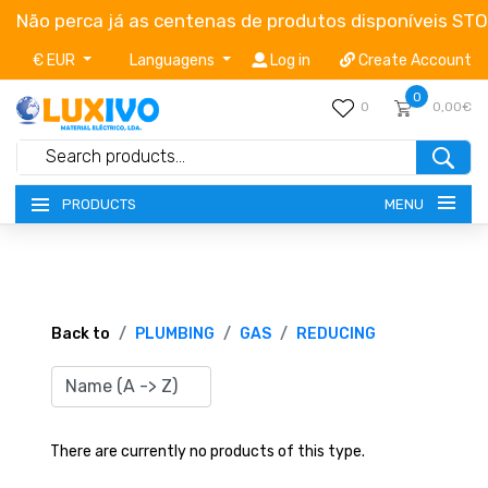
Não perca já as centenas de produtos disponíveis ST
€ EUR
Languagens
Log in
Create Account
0
0
0,00€
MENU
PRODUCTS
NEW-PRODUCTS
TERMS OF SERVICE
Back to
PLUMBING
GAS
REDUCING
CATALOGUES
CAMPAIGNS
There are currently no products of this type.