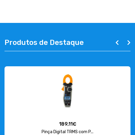
ABOUT US
CONTACT
263 710 898
geral@luxivo.pt
Produtos de Destaque
189,11€
Pinça Digital TRMS com P...