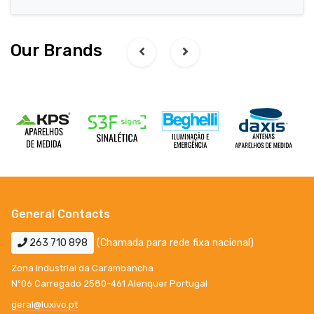
Our Brands
General Contacts
263 710 898
(Chamada para rede fixa nacional)
Zona Industrial da Carambancha
Nº06 Carregado 2580-461 Alenquer Portugal
geral@luxivo.pt