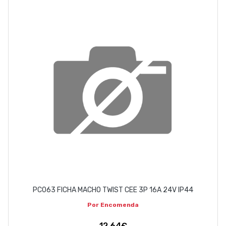
ABOUT US
CONTACT
263 710 898
geral@luxivo.pt
PC063 FICHA MACHO TWIST CEE 3P 16A 24V IP44
Por Encomenda
12,64€