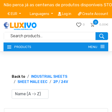
Não perca já as centenas de produtos disponíveis ST
€ EUR
Languagens
Log in
Create Account
0
0
0,00€
MENU
PRODUCTS
NEW-PRODUCTS
TERMS OF SERVICE
Back to
INDUSTRIAL SHEETS
SHEET MALE EEC
2P / 24V
CATALOGUES
CAMPAIGNS