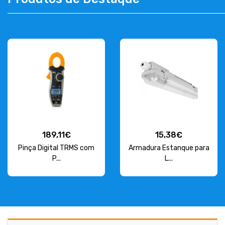
CONTACT
263 710 898
geral@luxivo.pt
189,11€
15,38€
Pinça Digital TRMS com
Armadura Estanque para
P...
L...