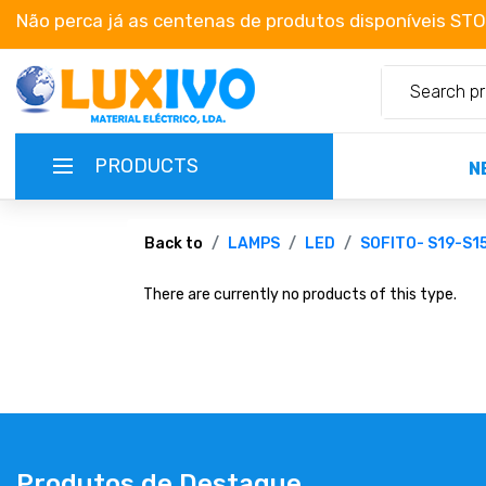
Não perca já as centenas de produtos disponíveis ST
PRODUCTS
N
NEW-PRODUCTS
Back to
LAMPS
LED
SOFITO- S19-S1
There are currently no products of this type.
TERMS OF SERVICE
CATALOGUES
CAMPAIGNS
ABOUT US
Produtos de Destaque