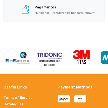
Pagamentos
Multibanco, Transferência Bancária, MBWAY
Useful Links
Payment Methods
Terms of Service
Catalogues