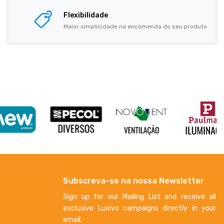
Flexibilidade
Maior simplicidade na encomenda do seu produto
Subscreva-se na nossa Newsletter
Sign up for our Mailing List and receive all
exclusive Luxivo campaigns directly in your
email.