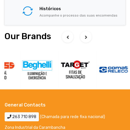
Históricos
Acompanhe o processo das suas encomendas
Our Brands
General Contacts
263 710 898
(Chamada para rede fixa nacional)
Zona Industrial da Carambancha