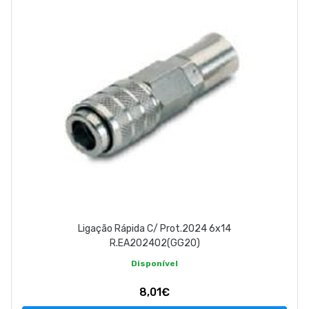
ABOUT US
CONTACT
263 710 898
geral@luxivo.pt
Ligação Rápida C/ Prot.2024 6x14
R.EA202402(GG20)
Disponível
8,01€