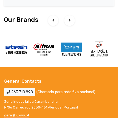
Our Brands
General Contacts
263 710 898
(Chamada para rede fixa nacional)
Zona Industrial da Carambancha
Nº06 Carregado 2580-461 Alenquer Portugal
geral@luxivo.pt