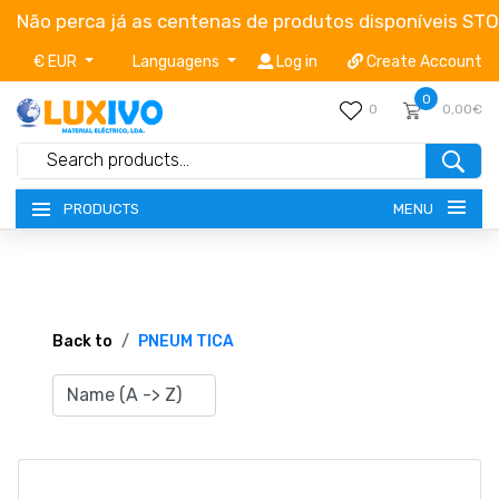
Não perca já as centenas de produtos disponíveis ST
€ EUR
Languagens
Log in
Create Account
0
0
0,00€
MENU
PRODUCTS
NEW-PRODUCTS
TERMS OF SERVICE
Back to
PNEUM TICA
CATALOGUES
CAMPAIGNS