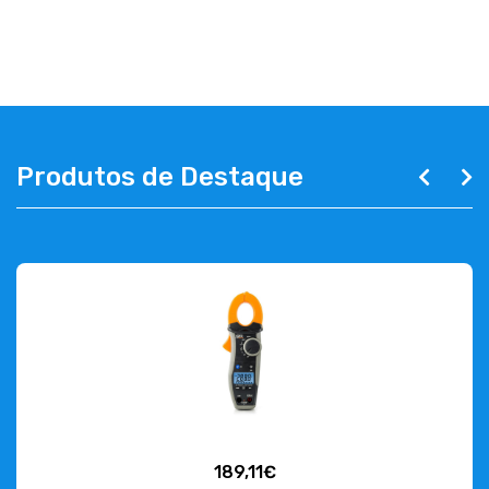
ABOUT US
CONTACT
263 710 898
geral@luxivo.pt
Produtos de Destaque
189,11€