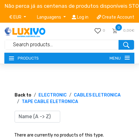
Não perca já as centenas de produtos disponíveis ST
€ EUR
Languagens
Log in
Create Account
0
0
0,00€
MENU
PRODUCTS
NEW-PRODUCTS
TERMS OF SERVICE
Back to
ELECTRONIC
CABLES ELETRONICA
TAPE CABLE ELETRONICA
CATALOGUES
CAMPAIGNS
There are currently no products of this type.